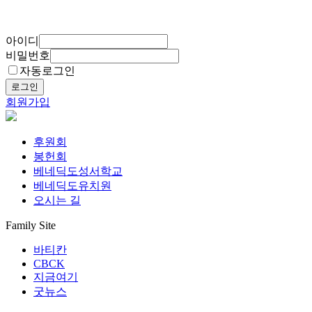
아이디
비밀번호
자동로그인
로그인
회원가입
후원회
봉헌회
베네딕도성서학교
베네딕도유치원
오시는 길
Family Site
바티칸
CBCK
지금여기
굿뉴스