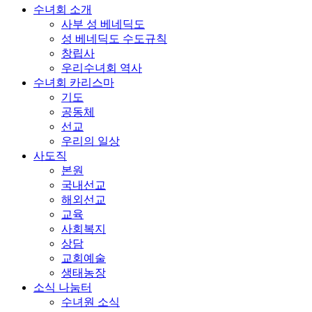
수녀회 소개
사부 성 베네딕도
성 베네딕도 수도규칙
창립사
우리수녀회 역사
수녀회 카리스마
기도
공동체
선교
우리의 일상
사도직
본원
국내선교
해외선교
교육
사회복지
상담
교회예술
생태농장
소식 나눔터
수녀원 소식