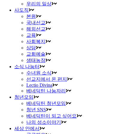
우리의 일상
사도직
본원
국내선교
해외선교
교육
사회복지
상담
교회예술
생태농장
소식 나눔터
수녀원 소식
선교지에서 온 편지
Lectio Divina
베네딕틴 나눔자리
청년모임
베네딕틴 청년모임
청년 SNS
베네딕틴이 되고 싶어요
나의 성소이야기
세상 안에서