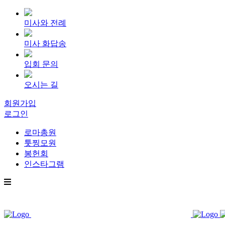
미사와 전례
미사 화답송
입회 문의
오시는 길
회원가입
로그인
로마총원
툿찡모원
봉헌회
인스타그램