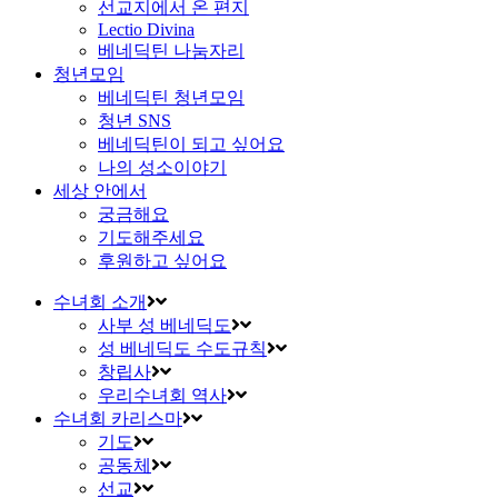
선교지에서 온 편지
Lectio Divina
베네딕틴 나눔자리
청년모임
베네딕틴 청년모임
청년 SNS
베네딕틴이 되고 싶어요
나의 성소이야기
세상 안에서
궁금해요
기도해주세요
후원하고 싶어요
수녀회 소개
사부 성 베네딕도
성 베네딕도 수도규칙
창립사
우리수녀회 역사
수녀회 카리스마
기도
공동체
선교