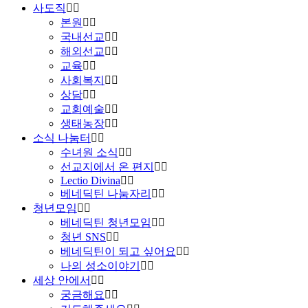
사도직
본원
국내선교
해외선교
교육
사회복지
상담
교회예술
생태농장
소식 나눔터
수녀원 소식
선교지에서 온 편지
Lectio Divina
베네딕틴 나눔자리
청년모임
베네딕틴 청년모임
청년 SNS
베네딕틴이 되고 싶어요
나의 성소이야기
세상 안에서
궁금해요