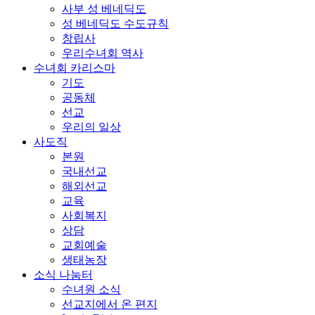
사부 성 베네딕도
성 베네딕도 수도규칙
창립사
우리수녀회 역사
수녀회 카리스마
기도
공동체
선교
우리의 일상
사도직
본원
국내선교
해외선교
교육
사회복지
상담
교회예술
생태농장
소식 나눔터
수녀원 소식
선교지에서 온 편지