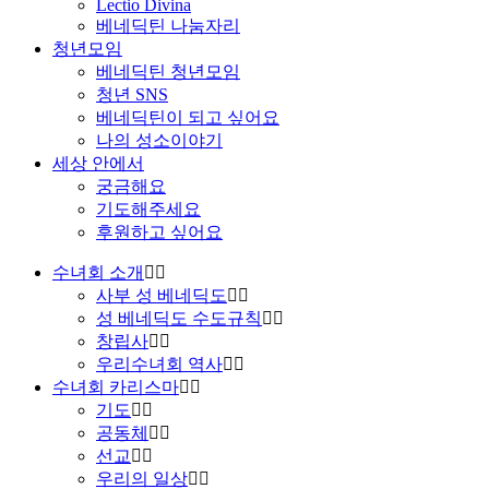
Lectio Divina
베네딕틴 나눔자리
청년모임
베네딕틴 청년모임
청년 SNS
베네딕틴이 되고 싶어요
나의 성소이야기
세상 안에서
궁금해요
기도해주세요
후원하고 싶어요
수녀회 소개
사부 성 베네딕도
성 베네딕도 수도규칙
창립사
우리수녀회 역사
수녀회 카리스마
기도
공동체
선교
우리의 일상