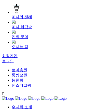
미사와 전례
미사 화답송
입회 문의
오시는 길
회원가입
로그인
로마총원
툿찡모원
봉헌회
인스타그램
수녀회 소개