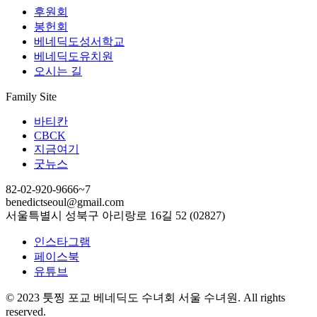
후원회
봉헌회
베네딕도성서학교
베네딕도유치원
오시는 길
Family Site
바티칸
CBCK
지금여기
굿뉴스
82-02-920-9666~7
benedictseoul@gmail.com
서울특별시 성북구 아리랑로 16길 52 (02827)
인스타그램
페이스북
유튜브
© 2023 툿찡 포교 베네딕도 수녀회 서울 수녀원. All rights
reserved.