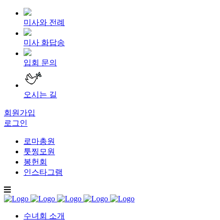
미사와 전례
미사 화답송
입회 문의
오시는 길
회원가입
로그인
로마총원
툿찡모원
봉헌회
인스타그램
수녀회 소개