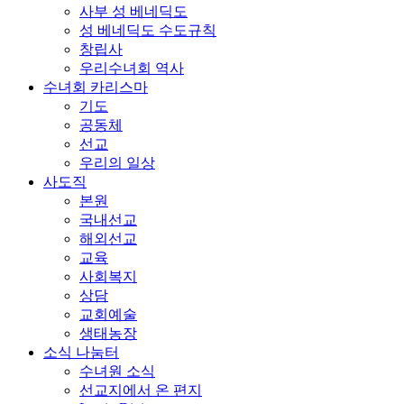
사부 성 베네딕도
성 베네딕도 수도규칙
창립사
우리수녀회 역사
수녀회 카리스마
기도
공동체
선교
우리의 일상
사도직
본원
국내선교
해외선교
교육
사회복지
상담
교회예술
생태농장
소식 나눔터
수녀원 소식
선교지에서 온 편지