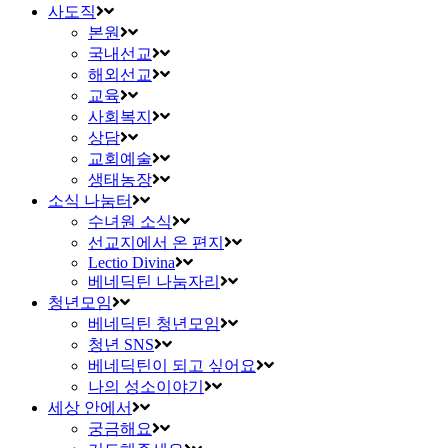
사도직
본원
국내선교
해외선교
교육
사회복지
상담
교회예술
생태농장
소식 나눔터
수녀원 소식
선교지에서 온 편지
Lectio Divina
베네딕틴 나눔자리
청년모임
베네딕틴 청년모임
청년 SNS
베네딕틴이 되고 싶어요
나의 성소이야기
세상 안에서
궁금해요