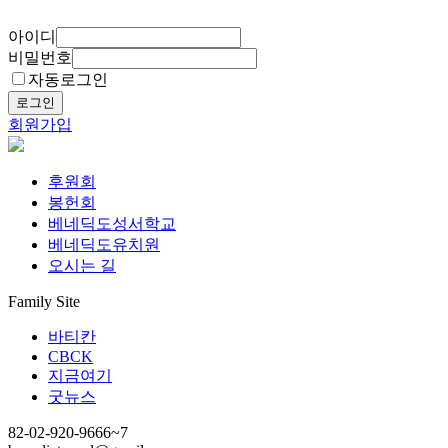
아이디
비밀번호
자동로그인
로그인
회원가입
후원회
봉헌회
베네딕도성서학교
베네딕도유치원
오시는 길
Family Site
바티칸
CBCK
지금여기
굿뉴스
82-02-920-9666~7