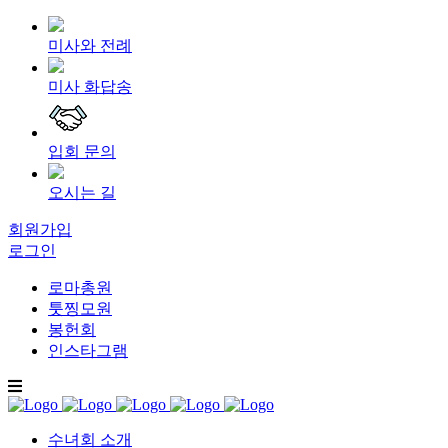
미사와 전례
미사 화답송
입회 문의
오시는 길
회원가입
로그인
로마총원
툿찡모원
봉헌회
인스타그램
수녀회 소개