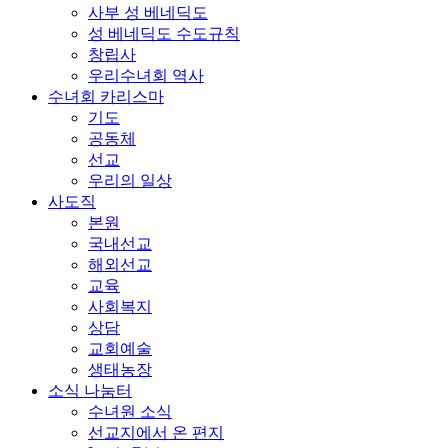
사부 성 베네딕도
성 베네딕도 수도규칙
창립사
우리수녀회 역사
수녀회 카리스마
기도
공동체
선교
우리의 일상
사도직
본원
국내선교
해외선교
교육
사회복지
상담
교회예술
생태농장
소식 나눔터
수녀원 소식
선교지에서 온 편지