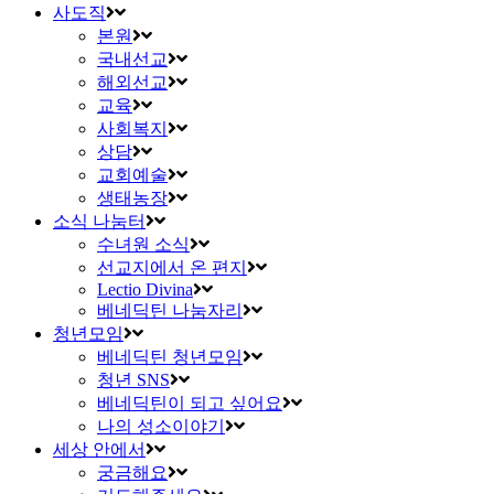
사도직
본원
국내선교
해외선교
교육
사회복지
상담
교회예술
생태농장
소식 나눔터
수녀원 소식
선교지에서 온 편지
Lectio Divina
베네딕틴 나눔자리
청년모임
베네딕틴 청년모임
청년 SNS
베네딕틴이 되고 싶어요
나의 성소이야기
세상 안에서
궁금해요