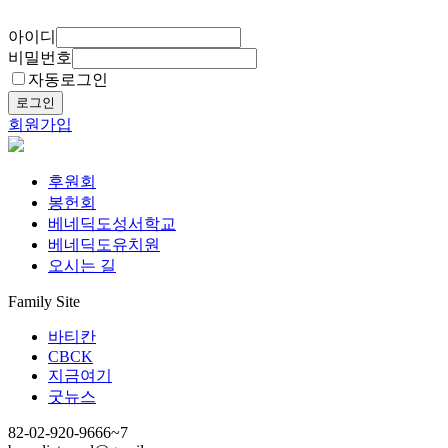
아이디
비밀번호
자동로그인
로그인
회원가입
후원회
봉헌회
베네딕도성서학교
베네딕도유치원
오시는 길
Family Site
바티칸
CBCK
지금여기
굿뉴스
82-02-920-9666~7