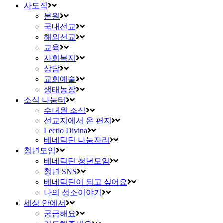
사도직
본원
국내선교
해외선교
교육
사회복지
상담
교회예술
생태농장
소식 나눔터
수녀원 소식
선교지에서 온 편지
Lectio Divina
베네딕틴 나눔자리
청년모임
베네딕틴 청년모임
청년 SNS
베네딕틴이 되고 싶어요
나의 성소이야기
세상 안에서
궁금해요