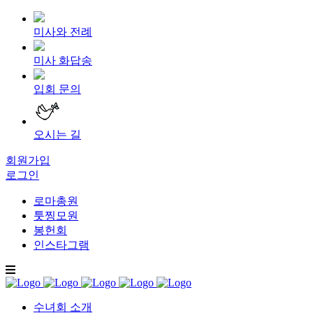
미사와 전례
미사 화답송
입회 문의
오시는 길
회원가입
로그인
로마총원
툿찡모원
봉헌회
인스타그램
수녀회 소개