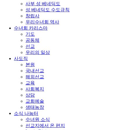
사부 성 베네딕도
성 베네딕도 수도규칙
창립사
우리수녀회 역사
수녀회 카리스마
기도
공동체
선교
우리의 일상
사도직
본원
국내선교
해외선교
교육
사회복지
상담
교회예술
생태농장
소식 나눔터
수녀원 소식
선교지에서 온 편지