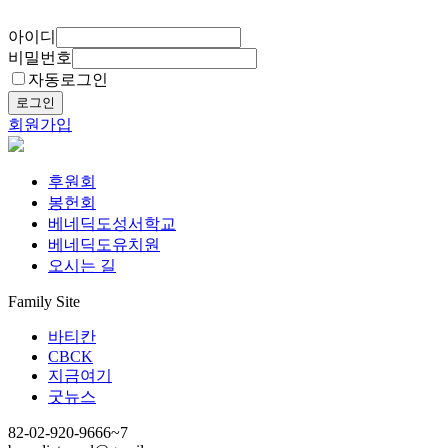
아이디
비밀번호
자동로그인
로그인
회원가입
후원회
봉헌회
베네딕도성서학교
베네딕도유치원
오시는 길
Family Site
바티칸
CBCK
지금여기
굿뉴스
82-02-920-9666~7