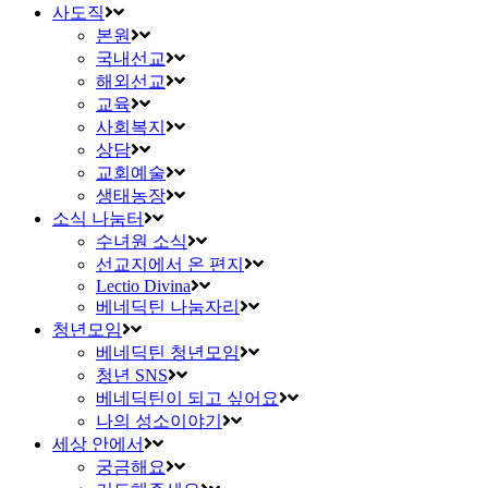
사도직
본원
국내선교
해외선교
교육
사회복지
상담
교회예술
생태농장
소식 나눔터
수녀원 소식
선교지에서 온 편지
Lectio Divina
베네딕틴 나눔자리
청년모임
베네딕틴 청년모임
청년 SNS
베네딕틴이 되고 싶어요
나의 성소이야기
세상 안에서
궁금해요