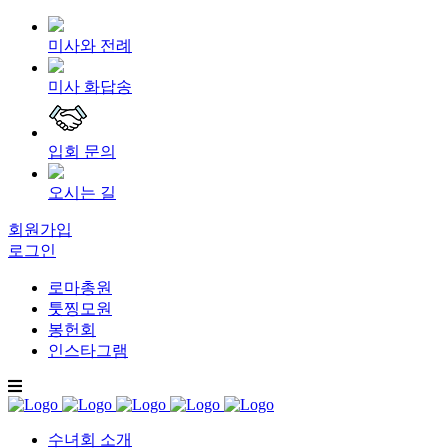
미사와 전례
미사 화답송
입회 문의
오시는 길
회원가입
로그인
로마총원
툿찡모원
봉헌회
인스타그램
수녀회 소개