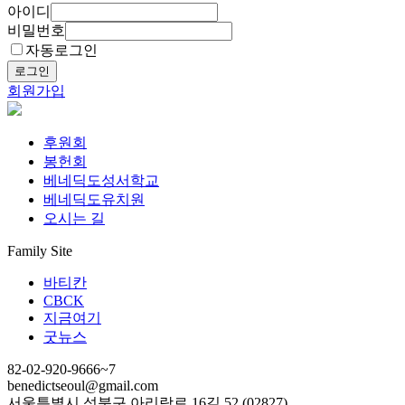
아이디
비밀번호
자동로그인
로그인
회원가입
후원회
봉헌회
베네딕도성서학교
베네딕도유치원
오시는 길
Family Site
바티칸
CBCK
지금여기
굿뉴스
82-02-920-9666~7
benedictseoul@gmail.com
서울특별시 성북구 아리랑로 16길 52 (02827)