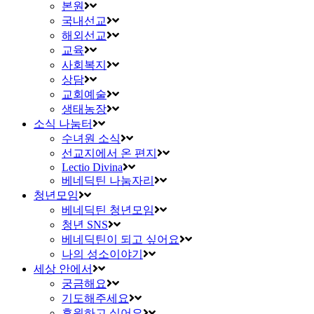
본원
국내선교
해외선교
교육
사회복지
상담
교회예술
생태농장
소식 나눔터
수녀원 소식
선교지에서 온 편지
Lectio Divina
베네딕틴 나눔자리
청년모임
베네딕틴 청년모임
청년 SNS
베네딕틴이 되고 싶어요
나의 성소이야기
세상 안에서
궁금해요
기도해주세요
후원하고 싶어요