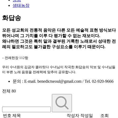
생태농장
화답송
모든 성교회의 전통적 음악은 다른 모든 예술적 표현 방식보다
뛰어나며 그 가치를 이루 다 평가할 수 없는 재보이다.
왜냐하면 그것은 특히 말과 결부된 거룩한 노래로서 성대한 전
례의 필요하고도 불가결한 구성요소를 이루기 때문이다.
– 전례헌장 112항
우리 수녀원의 김금자 클라릿다 수녀님이 작곡한 화답송의 악보 및 수녀님들
이 부른 노래 음원을 전례력에 맞추어 공유합니다.
문의 : E-mail. benedictseoul@gmail.com / Tel. 02-920-9666
전체 80
번호
제목
작성자
작성일
조회