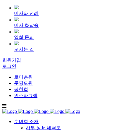
미사와 전례
미사 화답송
입회 문의
오시는 길
회원가입
로그인
로마총원
툿찡모원
봉헌회
인스타그램
수녀회 소개
사부 성 베네딕도