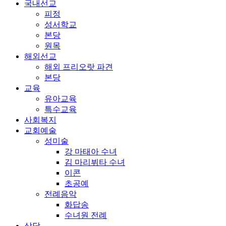
국내선교
피정
성서학교
본당
원목
해외선교
해외 프리오랏 파견
본당
교육
유아교육
특수교육
사회복지
교회예술
성미술
강 마태아 수녀
김 마리뷔타 수녀
이콘
초공예
전례음악
화답송
수녀원 전례
상담