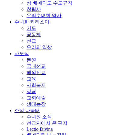
성 베네딕도 수도규칙
창립사
우리수녀회 역사
수녀회 카리스마
기도
공동체
선교
우리의 일상
사도직
본원
국내선교
해외선교
교육
사회복지
상담
교회예술
생태농장
소식 나눔터
수녀원 소식
선교지에서 온 편지
Lectio Divina
베네딕틴 나눔자리