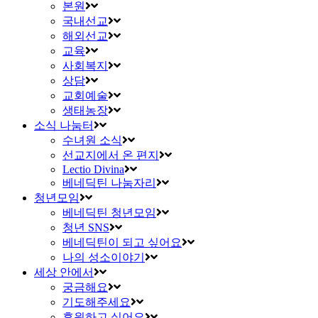
본원
국내선교
해외선교
교육
사회복지
상담
교회예술
생태농장
소식 나눔터
수녀원 소식
선교지에서 온 편지
Lectio Divina
베네딕틴 나눔자리
청년모임
베네딕틴 청년모임
청년 SNS
베네딕틴이 되고 싶어요
나의 성소이야기
세상 안에서
궁금해요
기도해주세요
후원하고 싶어요