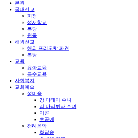
본원
국내선교
피정
성서학교
본당
원목
해외선교
해외 프리오랏 파견
본당
교육
유아교육
특수교육
사회복지
교회예술
성미술
강 마태아 수녀
김 마리뷔타 수녀
이콘
초공예
전례음악
화답송