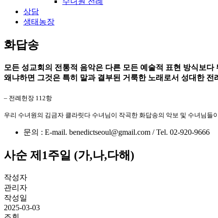
수녀원 전례
상담
생태농장
화답송
모든 성교회의 전통적 음악은 다른 모든 예술적 표현 방식보다 
왜냐하면 그것은 특히 말과 결부된 거룩한 노래로서 성대한 전
– 전례헌장 112항
우리 수녀원의 김금자 클라릿다 수녀님이 작곡한 화답송의 악보 및 수녀님들이
문의 : E-mail. benedictseoul@gmail.com / Tel. 02-920-9666
사순 제1주일 (가,나,다해)
작성자
관리자
작성일
2025-03-03
조회