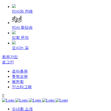
미사와 전례
미사 화답송
입회 문의
오시는 길
회원가입
로그인
로마총원
툿찡모원
봉헌회
인스타그램
수녀회 소개