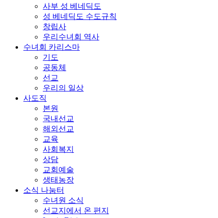
사부 성 베네딕도
성 베네딕도 수도규칙
창립사
우리수녀회 역사
수녀회 카리스마
기도
공동체
선교
우리의 일상
사도직
본원
국내선교
해외선교
교육
사회복지
상담
교회예술
생태농장
소식 나눔터
수녀원 소식
선교지에서 온 편지