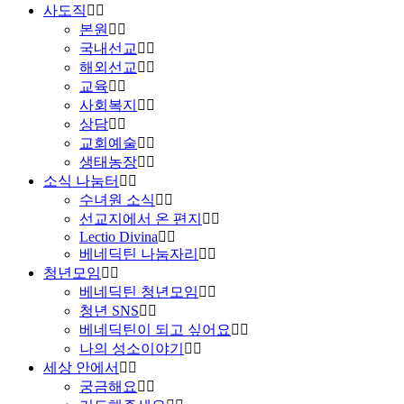
사도직
본원
국내선교
해외선교
교육
사회복지
상담
교회예술
생태농장
소식 나눔터
수녀원 소식
선교지에서 온 편지
Lectio Divina
베네딕틴 나눔자리
청년모임
베네딕틴 청년모임
청년 SNS
베네딕틴이 되고 싶어요
나의 성소이야기
세상 안에서
궁금해요