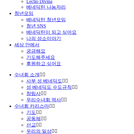
Lectio Divina
베네딕틴 나눔자리
청년모임
베네딕틴 청년모임
청년 SNS
베네딕틴이 되고 싶어요
나의 성소이야기
세상 안에서
궁금해요
기도해주세요
후원하고 싶어요
수녀회 소개
사부 성 베네딕도
성 베네딕도 수도규칙
창립사
우리수녀회 역사
수녀회 카리스마
기도
공동체
선교
우리의 일상