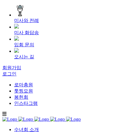
미사와 전례
미사 화답송
입회 문의
오시는 길
회원가입
로그인
로마총원
툿찡모원
봉헌회
인스타그램
수녀회 소개