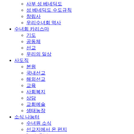
사부 성 베네딕도
성 베네딕도 수도규칙
창립사
우리수녀회 역사
수녀회 카리스마
기도
공동체
선교
우리의 일상
사도직
본원
국내선교
해외선교
교육
사회복지
상담
교회예술
생태농장
소식 나눔터
수녀원 소식
선교지에서 온 편지