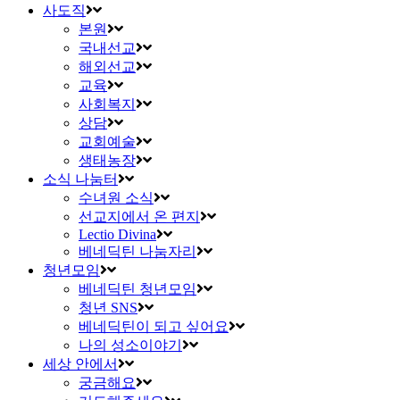
사도직
본원
국내선교
해외선교
교육
사회복지
상담
교회예술
생태농장
소식 나눔터
수녀원 소식
선교지에서 온 편지
Lectio Divina
베네딕틴 나눔자리
청년모임
베네딕틴 청년모임
청년 SNS
베네딕틴이 되고 싶어요
나의 성소이야기
세상 안에서
궁금해요