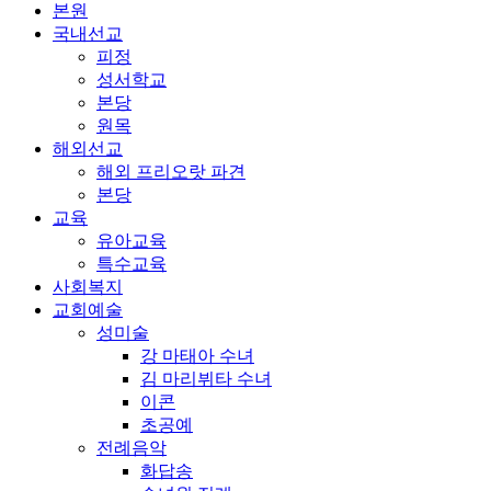
본원
국내선교
피정
성서학교
본당
원목
해외선교
해외 프리오랏 파견
본당
교육
유아교육
특수교육
사회복지
교회예술
성미술
강 마태아 수녀
김 마리뷔타 수녀
이콘
초공예
전례음악
화답송