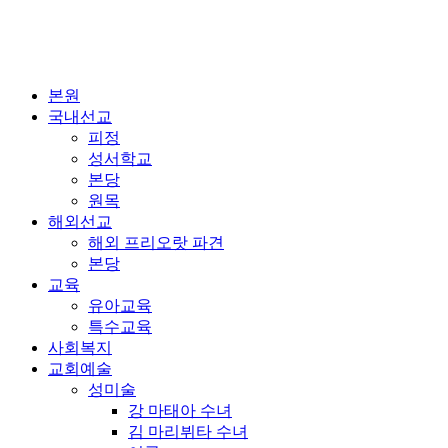
본원
국내선교
피정
성서학교
본당
원목
해외선교
해외 프리오랏 파견
본당
교육
유아교육
특수교육
사회복지
교회예술
성미술
강 마태아 수녀
김 마리뷔타 수녀