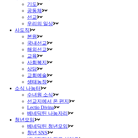
기도
공동체
선교
우리의 일상
사도직
본원
국내선교
해외선교
교육
사회복지
상담
교회예술
생태농장
소식 나눔터
수녀원 소식
선교지에서 온 편지
Lectio Divina
베네딕틴 나눔자리
청년모임
베네딕틴 청년모임
청년 SNS