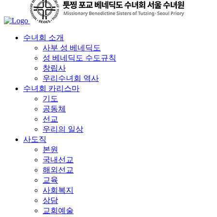
수녀회 소개
사부 성 베네딕도
성 베네딕도 수도규칙
창립사
우리수녀회 역사
수녀회 카리스마
기도
공동체
선교
우리의 일상
사도직
본원
국내선교
해외선교
교육
사회복지
상담
교회예술