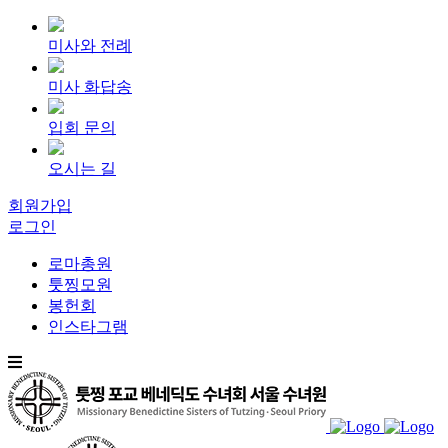
미사와 전례
미사 화답송
입회 문의
오시는 길
회원가입
로그인
로마총원
툿찡모원
봉헌회
인스타그램