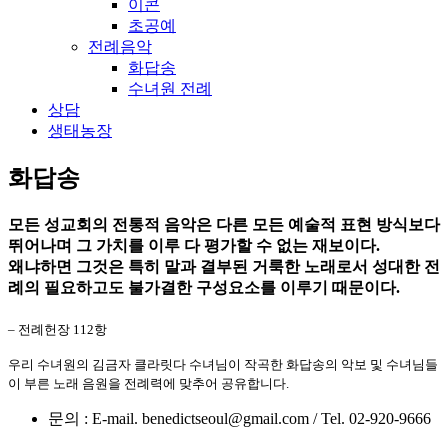
이콘
초공예
전례음악
화답송
수녀원 전례
상담
생태농장
화답송
모든 성교회의 전통적 음악은 다른 모든 예술적 표현 방식보다
뛰어나며 그 가치를 이루 다 평가할 수 없는 재보이다.
왜냐하면 그것은 특히 말과 결부된 거룩한 노래로서 성대한 전
례의 필요하고도 불가결한 구성요소를 이루기 때문이다.
– 전례헌장 112항
우리 수녀원의 김금자 클라릿다 수녀님이 작곡한 화답송의 악보 및 수녀님들
이 부른 노래 음원을 전례력에 맞추어 공유합니다.
문의 : E-mail. benedictseoul@gmail.com / Tel. 02-920-9666