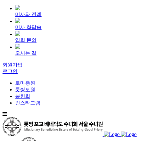
미사와 전례
미사 화답송
입회 문의
오시는 길
회원가입
로그인
로마총원
툿찡모원
봉헌회
인스타그램