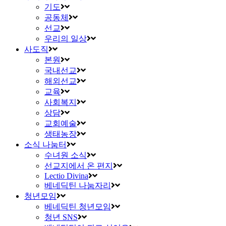
기도
공동체
선교
우리의 일상
사도직
본원
국내선교
해외선교
교육
사회복지
상담
교회예술
생태농장
소식 나눔터
수녀원 소식
선교지에서 온 편지
Lectio Divina
베네딕틴 나눔자리
청년모임
베네딕틴 청년모임
청년 SNS