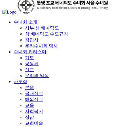
수녀회 소개
사부 성 베네딕도
성 베네딕도 수도규칙
창립사
우리수녀회 역사
수녀회 카리스마
기도
공동체
선교
우리의 일상
사도직
본원
국내선교
해외선교
교육
사회복지
상담
교회예술