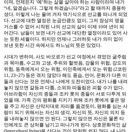
이며, 언제든지 ‘예’하는 삶을 살아야 하는 사람이라며 내가
“네, 알겠습니다. 그렇게 하겠습니다”라고 할 때까지 종용하
셨다. 이렇게 나는 울며 겨자 먹기식으로 선교를 떠나게 되었
다. 선교에 대한 열정은 눈곱만큼도 없이, 그저 장상의 명을
거스를 수 없어 시작된 나의 선교의 삶이 이제 10여 년이 되
어간다. 남들이 보면 내가 선교에 대단한 열정이라도 있어 사
는 듯한 세월이다. 하지만 언제나 그러하듯 내가 의미 없이
보낸 듯한 시간 속에서도 하느님의 뜻은 있었다.
시대가 변하여, 사도 바오로가 선교 여정에서 겪었던 굶주림
과 목마름, 수고와 고생, 추위와 헐벗음, 강물의 위험, 강도의
위험, 동족에게서 오는 위험, 이민족에게서 오는 위험 (2코린
11, 23~27) 등은 겪지 않았다 해도 풍습, 언어, 문화가 다른 이
들과 산다는 것은 언제나 나에게 도전이었다. 내가 나를 내려
놓지 않으면 갈등과 다툼, 소외와 따돌림은 피할 수가 없다.
아브라함이 자신의 종들과 조카 롯의 종들이 서로 다투게 되
었을 때. 가족 간의 평화를 지키기 위해 조카 롯에게 좋은 땅
을 주고 자신은 산악지대로 자리를 옮겼듯이, 평화를 심는 사
람이 되기 위해서는 자신의 생각, 자신의 뜻, 자신의 의지 등
을 내려놓지 않으면 안 된다. 그렇지 않으면 자신은 물론 타
인에게도 큰 상처를 남기고 떠나가게 된다. 상호문화적인 삶
(Intercultural living)을 산다는 것이 말처럼 쉽지 않다. 내 나라