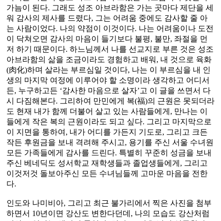
가늠이 된다. 그래도 성조 아브라함은 가는 곳마다 제단을 세
워 감사의 제사를 드렸다, 그는 어려움 중에도 감사할 줄 아
는 사람이었다. 나의 약점이 이것이다. 나는 어려움이나 도전
이 닥쳐오면 감사의 마음이 들기보다 불평, 불만, 좌절을 먼
저 하기 때문이다. 하느님께서 나를 선교지로 부른 것은 성조
아브라함의 삶을 조금이라도 경험하고 배워, 내 것으로 육화
(肉化)하며 살라는 부르심일 것이다, 나는 이 부르심을 내 인
생의 마지막 여정에 이루어야 할 소명이라 생각하고 어디서
든, 누구하고든 ‘감사한 마음으로 살자’고 이 글을 쓰면서 다
시 다짐해본다. 그리하여 만민에게 복(福)의 근원은 못되더라
도 현재 내가 함께 더불어 살고 있는 사람들에게, 만나는 이
들에게 작은 복의 근원이라도 되고 싶다. 그리고 마지막으로
이 지면을 통하여, 내가 어디를 가든지 기도로, 그리고 크든
작든 후원금을 보내 격려해 주시고, 용기를 주신 서울 수녀원
모든 가족들에게 감사를 드린다. 특별히 꾸준히 성금을 보내
주신 베네딕도 성서학교 재학생들과 졸업생들에게, 그리고
이것저것 돌보아주신 모든 수녀님들께 고마운 마음을 전한
다.
인도와 나미비아, 그리고 최근 불가리에서 찍은 사진을 첨부
하면서 10년이면 강산도 변한다던데, 나의 모습도 강산처럼