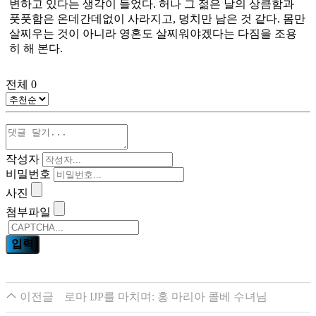
변하고 있다는 생각이 들었다. 허나 그 젊은 날의 상큼함과
풋풋함은 온데간데없이 사라지고, 덩치만 남은 것 같다. 몸만
살찌우는 것이 아니라 영혼도 살찌워야겠다는 다짐을 조용
히 해 본다.
전체
0
작성자
비밀번호
사진
첨부파일
이전글
로마 IJP를 마치며: 홍 마리아 콜베 수녀님