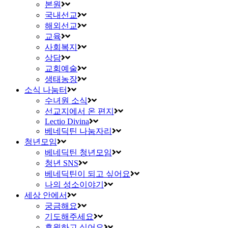
본원
국내선교
해외선교
교육
사회복지
상담
교회예술
생태농장
소식 나눔터
수녀원 소식
선교지에서 온 편지
Lectio Divina
베네딕틴 나눔자리
청년모임
베네딕틴 청년모임
청년 SNS
베네딕틴이 되고 싶어요
나의 성소이야기
세상 안에서
궁금해요
기도해주세요
후원하고 싶어요