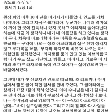
땅으로 가거라.”
-창세기 12장 1절-
원장 퇴임 이후 10여 년을 여기저기 떠돌았다, 인도를 거처
나미비아, 그리고 지금은 불가리아! 누군가는 나더러 역마살
이 끼여 한 곳에 진득하니 있지 못하고 이리저리 돌아다닌다
하는데 지금 와 생각하니 내가 내 이름값을 하고 있다는 생각
이 든다. 처음에 아브라함이라는 이름을 수도명(修道名)으로
받을 때는 구약에 나오는 성조 아브라함의 삶은 전혀 생각지
않고 루가복음 16장, ‘부자와 라자로의 비유’에 나오는 아브
라함만을 생각했었다. ‘라자로를 품에 안고 있는 아브라함’처
럼 나의 수도 삶도 가난하고, 병들고, 버려지고, 외로운 이 시
대의 또 다른 라자로를 품에 안고 살아가는 삶이었으면 하는
바람에서였다.
그런데 내가 첫 선교지인 인도로 떠날 때, 조 리드뷔나 수녀
님께서 짧은 글이 적힌 엽서를 건네 주셨다, 그 글머리에는
창세기 12장 1절이 적혀 있었다. 아마 수녀님은 내가 길 떠나
는 것이 성조 아브라함의 부르심과 같다고 생각하셨나 보다.
나는 수녀님의 글을 읽으며 “나는 이 구약의 아브라함이 아
닌데...” 하며 심드렁해 했다. 그리고 기회 될 때마다 사람들
에게 ‘나는 창세기 12장에 나오는 아브라함이 아니라, 루가복