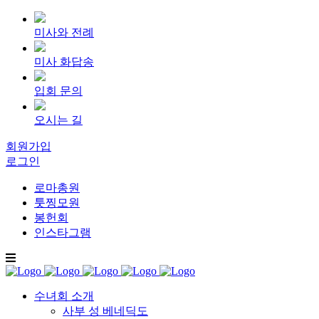
미사와 전례
미사 화답송
입회 문의
오시는 길
회원가입
로그인
로마총원
툿찡모원
봉헌회
인스타그램
수녀회 소개
사부 성 베네딕도