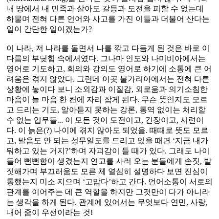
내 땅에서 내 민족과 살아도 갈등과 도전을 피할 수 없는데
하물며 전혀 다른 언어와 사고를 가진 이들과 더불어 산다는
일이 간단한 일이겠는가?
이 나라, 저 나라를 돌면서 나를 깎고 다듬게 된 것은 바로 이
다름의 부딪힘 속에서였다. 그나마 인도와 나미비아에서는
영어로 기도하고, 회의와 강의도 영어로 하기에 소통에 큰 어
려움은 겪지 않았다. 그런데 이곳 불가리아에서는 전혀 다른
상황에 놓이다 보니 소외감과 이질감, 외로움과 의기소침한
마음이 늘 마음 한 켠에 자리 잡게 된다. 무슨 뜻인지도 모르
고 드리는 기도, 알아듣지 못하는 강론, 통역 없이는 처리할
수 없는 업무들... 이 모든 것이 도전이고, 긴장이고, 시련이
다. 이 늙은(?) 나이에 겪지 않아도 되었을. 때때로 뜻도 모르
고, 발음도 안 되는 성무일도를 드리고 있을 때면 ‘지금 내가
뭐하고 있는 거지?’하며 자괴감이 들 때가 있다. 그래도 나이
들어 뻔뻔함이 생겼는지 연고를 사러 오는 분들에게 손짓, 발
짓해가며 부끄러움도 모른 체 열심히 설명하다 보면 진심이
통했는지 미소 지으며 ‘고맙다’하고 간다. 언어소통이 서로의
관계를 이어주는 데 큰 역할을 하지만 그것만이 다가 아니라
는 생각을 하게 된다. 관계에 있어서는 무엇보다 연민, 사랑,
내어 줌이 우선이라는 것!