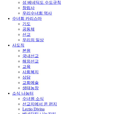
성 베네딕도 수도규칙
창립사
우리수녀회 역사
수녀회 카리스마
기도
공동체
선교
우리의 일상
사도직
본원
국내선교
해외선교
교육
사회복지
상담
교회예술
생태농장
소식 나눔터
수녀원 소식
선교지에서 온 편지
Lectio Divina
베네딕틴 나눔자리