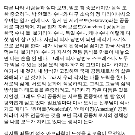
다른 나라 사람들과 살다 보면, 말도 참 중요하지만 음식 또
한 중요하다. 박 안젤라 수녀와 대구 소속의 정 마리이냐시오
수녀는 얼마 전에 다시 열게 된 세키로보(Sekirovo)라는 공동
체로 파견되어, 지금 현재 자레브로드(Zarevbrod) 공동체는
한국 수녀 둘, 불가리아 수녀, 독일 수녀, 케냐 수녀 이렇게 다
섯 명이 살고 있다. 자신의 식사 당번이 되면 제각기 자기식
으로 요리를 한다. 내가 시금치 된장국을 끓이면 한국 사람만
먹는다. 불가리아 수녀가 자신의 전통 음식을 만들어 내놓으
면 나는 손을 안 댄다. 그래서 식사 당번도 스트레스다. 모두
가 먹을 수 있는 것을 요리 해야 하기에 고민이 많다. 하지만
여기서 내 것만, 내 방식만 고집하면 국제 공동체로서의 삶은
와해되고 말 것이다. 그래서 우리 각자는 나름 노력을 한다.
서로의 삶에, 서로의 문화에 적응하려고, 그리고 그들의 삶의
방식들과 태도들을 존중하려고. 티격태격 작은 다툼은 있을
지언정, 그래도 우리 공동체는 서로를 존중하며 별 탈 없이
평화롭게 살고 있다. 일요일마다 미사 오시는 신부님이 식사
기도 때마다 ‘원더플(Wonderful)’, ‘어메이징(Amazing)’ 공동
체라며 자주 언급하는 것을 보면 국제 공동체로서의 정체성
을 나름 모두가 지키고 있다는 생각이 든다.
객지를 떠돌며 성조 아브라함이 느꼈을 외로움이 무엇일지