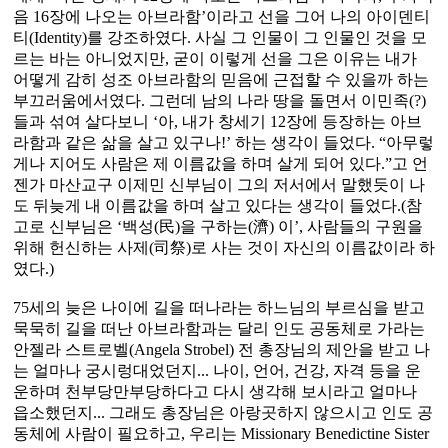
음 16장에 나오는 아브라함’이라고 선을 그어 나의 아이덴티
티(Identity)를 강조하였다. 사실 그 인물이 그 인물인 것을 모
르는 바는 아니었지만, 굳이 이렇게 선을 그은 이유는 내가
어떻게 감히 성조 아브라함의 믿음에 근접할 수 있을까 하는
부끄러움에서였다. 그런데 남의 나라 땅을 돌면서 이민족(?)
들과 섞여 살다보니 ‘아, 내가 창세기 12장에 등장하는 아브
라함과 같은 삶을 살고 있구나!’ 하는 생각이 들었다. “아무렇
게나 지어도 사람은 제 이름값을 하며 살게 되어 있다.”고 언
젠가 마산교구 이제민 신부님이 그의 저서에서 말했듯이 나
도 뒤늦게 내 이름값을 하며 살고 있다는 생각이 들었다.(참
고로 신부님은 ‘백성(民)을 구하는(濟) 이’, 사람들의 구원을
위해 헌신하는 사제(司祭)로 사는 것이 자신의 이름값이라 하
였다.)
75세의 늦은 나이에 길을 떠나라는 하느님의 부르심을 받고
묵묵히 길을 떠난 아브라함과는 달리 인도 공동체로 가라는
안젤라 스트로벨(Angela Strobel) 전 총장님의 제안을 받고 나
는 얼마나 궁시렁대었던지... 나이, 언어, 건강, 자격 등을 운
운하며 천부당만부당하다고 다시 생각해 보시라고 얼마나
읍소했던지... 그래도 총장님은 아랑곳하지 않으시고 인도 공
동체에 사람이 필요하고, 우리는 Missionary Benedictine Sister