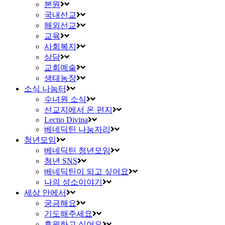
본원
국내선교
해외선교
교육
사회복지
상담
교회예술
생태농장
소식 나눔터
수녀원 소식
선교지에서 온 편지
Lectio Divina
베네딕틴 나눔자리
청년모임
베네딕틴 청년모임
청년 SNS
베네딕틴이 되고 싶어요
나의 성소이야기
세상 안에서
궁금해요
기도해주세요
후원하고 싶어요