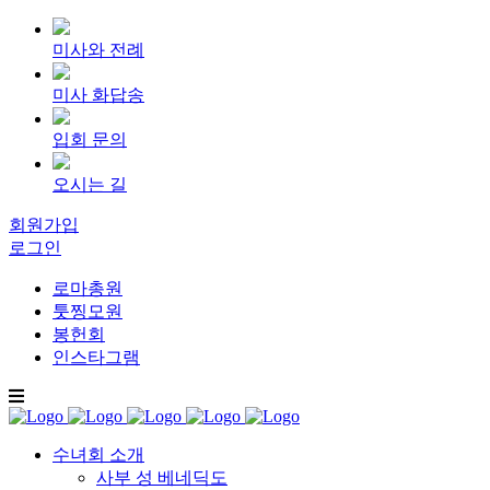
미사와 전례
미사 화답송
입회 문의
오시는 길
회원가입
로그인
로마총원
툿찡모원
봉헌회
인스타그램
수녀회 소개
사부 성 베네딕도