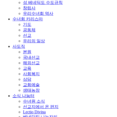
성 베네딕도 수도규칙
창립사
우리수녀회 역사
수녀회 카리스마
기도
공동체
선교
우리의 일상
사도직
본원
국내선교
해외선교
교육
사회복지
상담
교회예술
생태농장
소식 나눔터
수녀원 소식
선교지에서 온 편지
Lectio Divina
베네딕틴 나눔자리