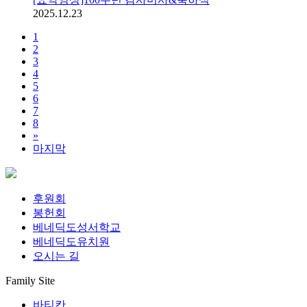
2025.12.23
1
2
3
4
5
6
7
8
»
마지막
후원회
봉헌회
베네딕도성서학교
베네딕도유치원
오시는 길
Family Site
바티칸