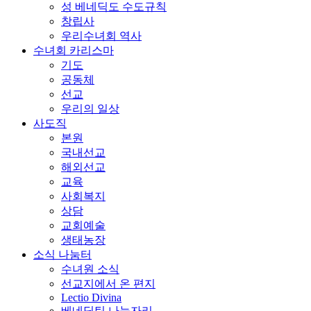
성 베네딕도 수도규칙
창립사
우리수녀회 역사
수녀회 카리스마
기도
공동체
선교
우리의 일상
사도직
본원
국내선교
해외선교
교육
사회복지
상담
교회예술
생태농장
소식 나눔터
수녀원 소식
선교지에서 온 편지
Lectio Divina
베네딕틴 나눔자리