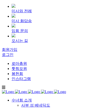
미사와 전례
미사 화답송
입회 문의
오시는 길
회원가입
로그인
로마총원
툿찡모원
봉헌회
인스타그램
수녀회 소개
사부 성 베네딕도