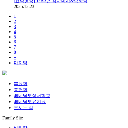
[요약영상]100주년 감사미사&축하식
2025.12.23
1
2
3
4
5
6
7
8
»
마지막
후원회
봉헌회
베네딕도성서학교
베네딕도유치원
오시는 길
Family Site
바티칸