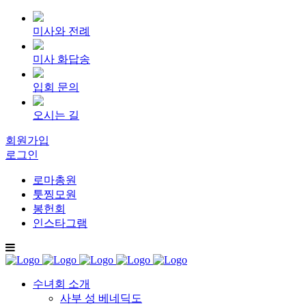
미사와 전례
미사 화답송
입회 문의
오시는 길
회원가입
로그인
로마총원
툿찡모원
봉헌회
인스타그램
수녀회 소개
사부 성 베네딕도