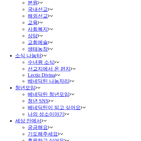
본원
국내선교
해외선교
교육
사회복지
상담
교회예술
생태농장
소식 나눔터
수녀원 소식
선교지에서 온 편지
Lectio Divina
베네딕틴 나눔자리
청년모임
베네딕틴 청년모임
청년 SNS
베네딕틴이 되고 싶어요
나의 성소이야기
세상 안에서
궁금해요
기도해주세요
후원하고 싶어요