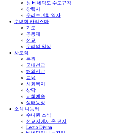
성 베네딕도 수도규칙
창립사
우리수녀회 역사
수녀회 카리스마
기도
공동체
선교
우리의 일상
사도직
본원
국내선교
해외선교
교육
사회복지
상담
교회예술
생태농장
소식 나눔터
수녀원 소식
선교지에서 온 편지
Lectio Divina
베네딕틴 나눔자리