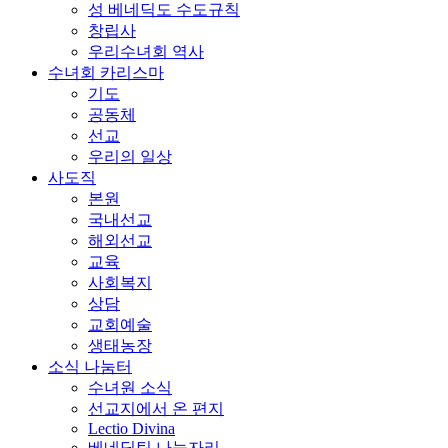
성 베네딕도 수도규칙
창립사
우리수녀회 역사
수녀회 카리스마
기도
공동체
선교
우리의 일상
사도직
본원
국내선교
해외선교
교육
사회복지
상담
교회예술
생태농장
소식 나눔터
수녀원 소식
선교지에서 온 편지
Lectio Divina
베네딕틴 나눔자리