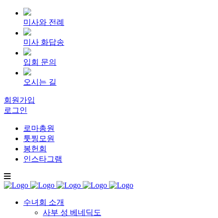
미사와 전례
미사 화답송
입회 문의
오시는 길
회원가입
로그인
로마총원
툿찡모원
봉헌회
인스타그램
수녀회 소개
사부 성 베네딕도