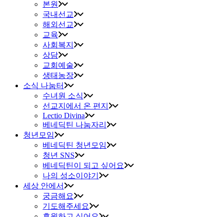
본원
국내선교
해외선교
교육
사회복지
상담
교회예술
생태농장
소식 나눔터
수녀원 소식
선교지에서 온 편지
Lectio Divina
베네딕틴 나눔자리
청년모임
베네딕틴 청년모임
청년 SNS
베네딕틴이 되고 싶어요
나의 성소이야기
세상 안에서
궁금해요
기도해주세요
후원하고 싶어요