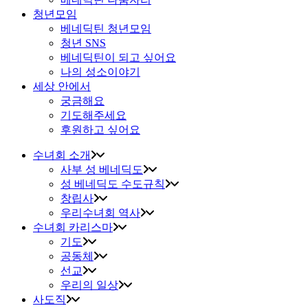
청년모임
베네딕틴 청년모임
청년 SNS
베네딕틴이 되고 싶어요
나의 성소이야기
세상 안에서
궁금해요
기도해주세요
후원하고 싶어요
수녀회 소개
사부 성 베네딕도
성 베네딕도 수도규칙
창립사
우리수녀회 역사
수녀회 카리스마
기도
공동체
선교
우리의 일상
사도직