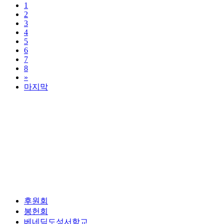
1
2
3
4
5
6
7
8
»
마지막
후원회
봉헌회
베네딕도성서학교