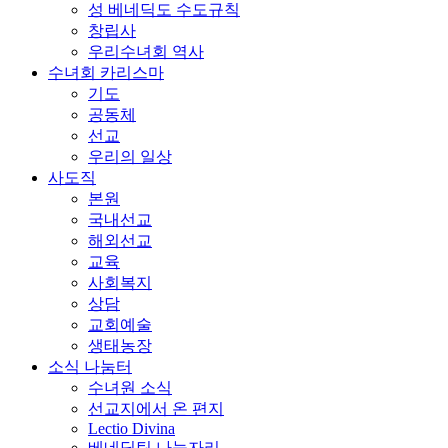
성 베네딕도 수도규칙
창립사
우리수녀회 역사
수녀회 카리스마
기도
공동체
선교
우리의 일상
사도직
본원
국내선교
해외선교
교육
사회복지
상담
교회예술
생태농장
소식 나눔터
수녀원 소식
선교지에서 온 편지
Lectio Divina
베네딕틴 나눔자리