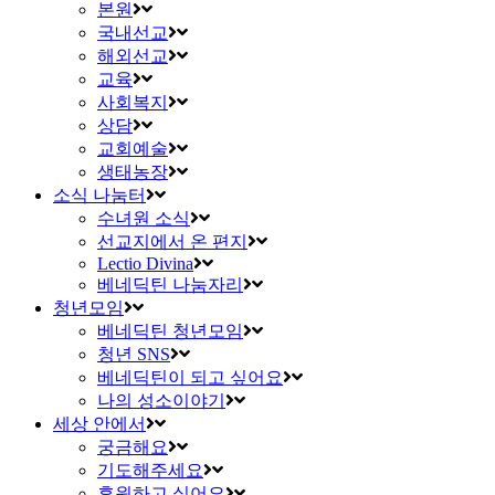
본원
국내선교
해외선교
교육
사회복지
상담
교회예술
생태농장
소식 나눔터
수녀원 소식
선교지에서 온 편지
Lectio Divina
베네딕틴 나눔자리
청년모임
베네딕틴 청년모임
청년 SNS
베네딕틴이 되고 싶어요
나의 성소이야기
세상 안에서
궁금해요
기도해주세요
후원하고 싶어요