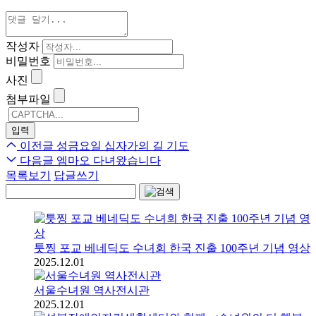
작성자
비밀번호
사진
첨부파일
이전글
성금요일 십자가의 길 기도
다음글
엠마오 다녀왔습니다
목록보기
답글쓰기
툿찡 포교 베네딕도 수녀회 한국 진출 100주년 기념 영상
2025.12.01
서울수녀원 역사전시관
2025.12.01