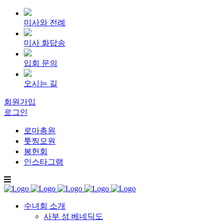
미사와 전례
미사 화답송
입회 문의
오시는 길
회원가입
로그인
로마총원
툿찡모원
봉헌회
인스타그램
수녀회 소개
사부 성 베네딕도