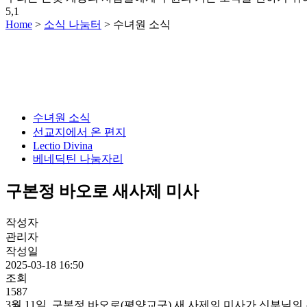
5,1
Home
>
소식 나눔터
>
수녀원 소식
수녀원 소식
선교지에서 온 편지
Lectio Divina
베네딕틴 나눔자리
구본정 바오로 새사제 미사
작성자
관리자
작성일
2025-03-18 16:50
조회
1587
3월 11일, 구본정 바오로(평양교구) 새 사제의 미사가 신부님