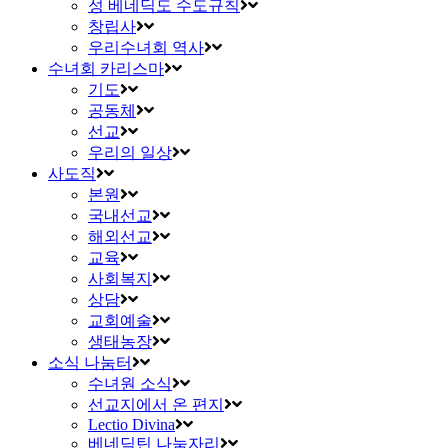
성 베네딕도 수도규칙
창립사
우리수녀회 역사
수녀회 카리스마
기도
공동체
선교
우리의 일상
사도직
본원
국내선교
해외선교
교육
사회복지
상담
교회예술
생태농장
소식 나눔터
수녀원 소식
선교지에서 온 편지
Lectio Divina
베네딕틴 나눔자리