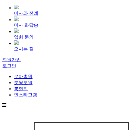
미사와 전례
미사 화답송
입회 문의
오시는 길
회원가입
로그인
로마총원
툿찡모원
봉헌회
인스타그램