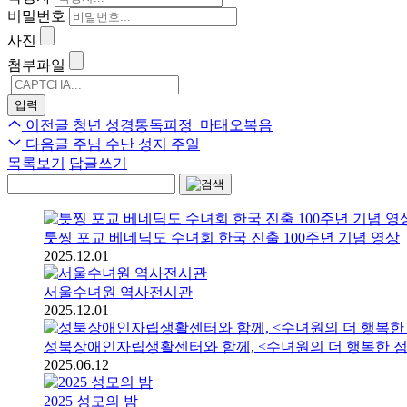
비밀번호
사진
첨부파일
이전글
청년 성경통독피정_마태오복음
다음글
주님 수난 성지 주일
목록보기
답글쓰기
툿찡 포교 베네딕도 수녀회 한국 진출 100주년 기념 영상
2025.12.01
서울수녀원 역사전시관
2025.12.01
성북장애인자립생활센터와 함께, <수녀원의 더 행복한 점
2025.06.12
2025 성모의 밤