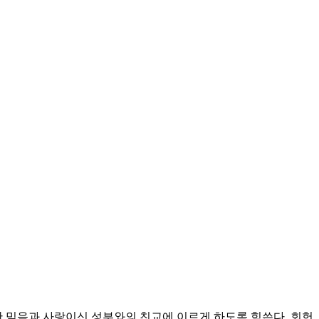
 믿음과 사랑이신 성부와의 친교에 이르게 하도록 힘쓴다.
회헌