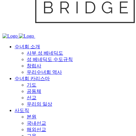
수녀회 소개
사부 성 베네딕도
성 베네딕도 수도규칙
창립사
우리수녀회 역사
수녀회 카리스마
기도
공동체
선교
우리의 일상
사도직
본원
국내선교
해외선교
교육