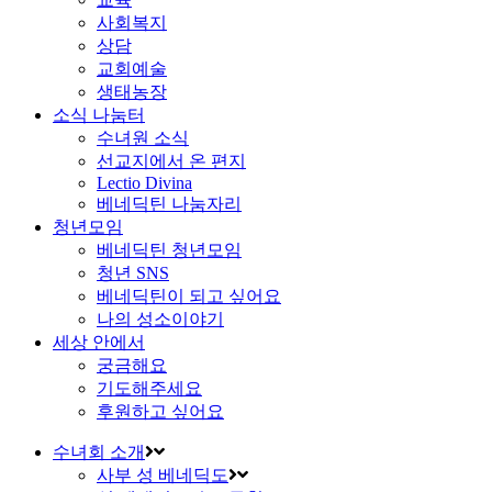
사회복지
상담
교회예술
생태농장
소식 나눔터
수녀원 소식
선교지에서 온 편지
Lectio Divina
베네딕틴 나눔자리
청년모임
베네딕틴 청년모임
청년 SNS
베네딕틴이 되고 싶어요
나의 성소이야기
세상 안에서
궁금해요
기도해주세요
후원하고 싶어요
수녀회 소개
사부 성 베네딕도