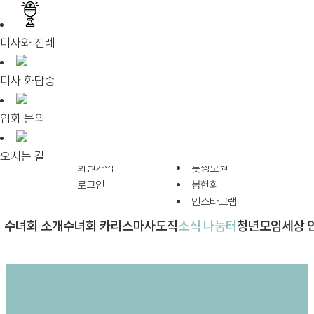
미사와 전례
미사 화답송
입회 문의
로마총원
오시는 길
회원가입
툿찡모원
로그인
봉헌회
인스타그램
수녀회 소개
수녀회 카리스마
사도직
소식 나눔터
청년모임
세상 