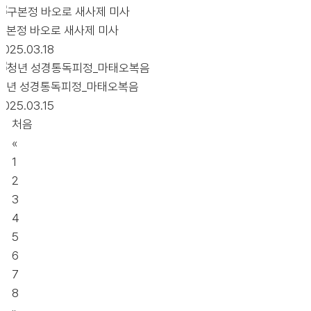
구본정 바오로 새사제 미사
2025.03.18
청년 성경통독피정_마태오복음
2025.03.15
처음
«
1
2
3
4
5
6
7
8