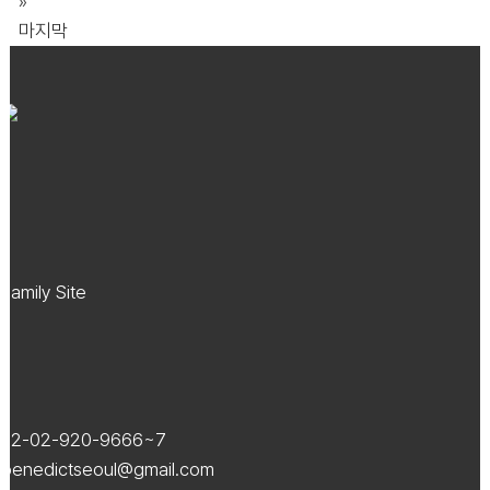
»
마지막
Family Site
82-02-920-9666~7
benedictseoul@gmail.com