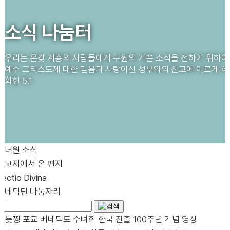
소식 나눔터
우리는 온갖 계층의 사람들에게 구원의 기쁜 소식을 전하기 위하
예수 그리스도께 대한 믿음과 사랑이신 성부와의 친교에 이르게 하
회헌 5,1
수녀원 소식
선교지에서 온 편지
Lectio Divina
베네딕틴 나눔자리