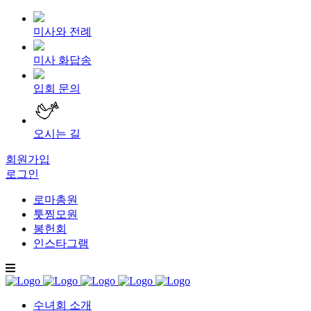
미사와 전례
미사 화답송
입회 문의
오시는 길
회원가입
로그인
로마총원
툿찡모원
봉헌회
인스타그램
수녀회 소개