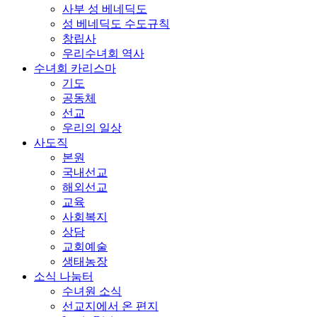
사부 성 베네딕도
성 베네딕도 수도규칙
창립사
우리수녀회 역사
수녀회 카리스마
기도
공동체
선교
우리의 일상
사도직
본원
국내선교
해외선교
교육
사회복지
상담
교회예술
생태농장
소식 나눔터
수녀원 소식
선교지에서 온 편지