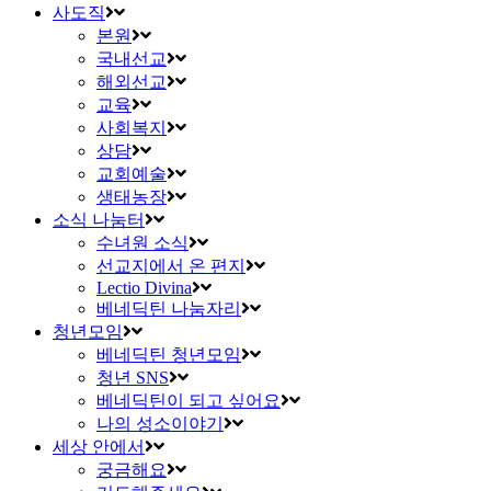
사도직
본원
국내선교
해외선교
교육
사회복지
상담
교회예술
생태농장
소식 나눔터
수녀원 소식
선교지에서 온 편지
Lectio Divina
베네딕틴 나눔자리
청년모임
베네딕틴 청년모임
청년 SNS
베네딕틴이 되고 싶어요
나의 성소이야기
세상 안에서
궁금해요