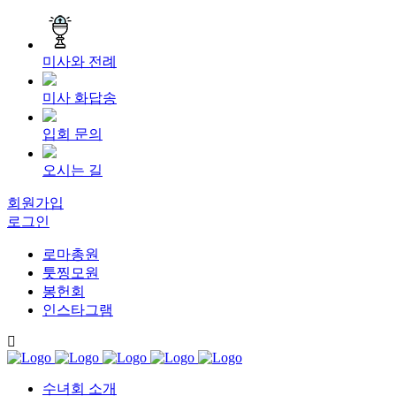
미사와 전례
미사 화답송
입회 문의
오시는 길
회원가입
로그인
로마총원
툿찡모원
봉헌회
인스타그램
수녀회 소개