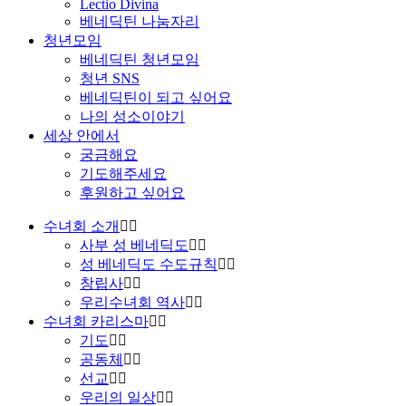
Lectio Divina
베네딕틴 나눔자리
청년모임
베네딕틴 청년모임
청년 SNS
베네딕틴이 되고 싶어요
나의 성소이야기
세상 안에서
궁금해요
기도해주세요
후원하고 싶어요
수녀회 소개
사부 성 베네딕도
성 베네딕도 수도규칙
창립사
우리수녀회 역사
수녀회 카리스마
기도
공동체
선교
우리의 일상