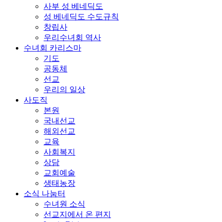
사부 성 베네딕도
성 베네딕도 수도규칙
창립사
우리수녀회 역사
수녀회 카리스마
기도
공동체
선교
우리의 일상
사도직
본원
국내선교
해외선교
교육
사회복지
상담
교회예술
생태농장
소식 나눔터
수녀원 소식
선교지에서 온 편지