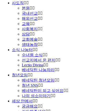
사도직
본원
국내선교
해외선교
교육
사회복지
상담
교회예술
생태농장
소식 나눔터
수녀원 소식
선교지에서 온 편지
Lectio Divina
베네딕틴 나눔자리
청년모임
베네딕틴 청년모임
청년 SNS
베네딕틴이 되고 싶어요
나의 성소이야기
세상 안에서
궁금해요