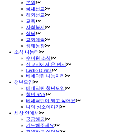
본원
국내선교
해외선교
교육
사회복지
상담
교회예술
생태농장
소식 나눔터
수녀원 소식
선교지에서 온 편지
Lectio Divina
베네딕틴 나눔자리
청년모임
베네딕틴 청년모임
청년 SNS
베네딕틴이 되고 싶어요
나의 성소이야기
세상 안에서
궁금해요
기도해주세요
후원하고 싶어요