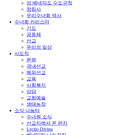
성 베네딕도 수도규칙
창립사
우리수녀회 역사
수녀회 카리스마
기도
공동체
선교
우리의 일상
사도직
본원
국내선교
해외선교
교육
사회복지
상담
교회예술
생태농장
소식 나눔터
수녀원 소식
선교지에서 온 편지
Lectio Divina
베네딕틴 나눔자리