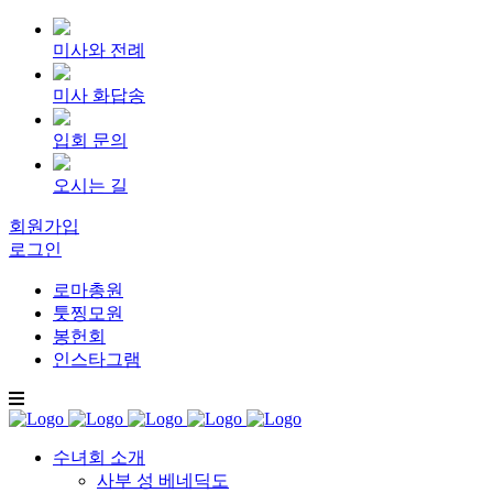
미사와 전례
미사 화답송
입회 문의
오시는 길
회원가입
로그인
로마총원
툿찡모원
봉헌회
인스타그램
수녀회 소개
사부 성 베네딕도