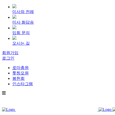
미사와 전례
미사 화답송
입회 문의
오시는 길
회원가입
로그인
로마총원
툿찡모원
봉헌회
인스타그램