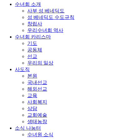
수녀회 소개
사부 성 베네딕도
성 베네딕도 수도규칙
창립사
우리수녀회 역사
수녀회 카리스마
기도
공동체
선교
우리의 일상
사도직
본원
국내선교
해외선교
교육
사회복지
상담
교회예술
생태농장
소식 나눔터
수녀원 소식