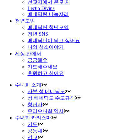
선교지에서 온 편지
Lectio Divina
베네딕틴 나눔자리
청년모임
베네딕틴 청년모임
청년 SNS
베네딕틴이 되고 싶어요
나의 성소이야기
세상 안에서
궁금해요
기도해주세요
후원하고 싶어요
수녀회 소개
사부 성 베네딕도
성 베네딕도 수도규칙
창립사
우리수녀회 역사
수녀회 카리스마
기도
공동체
선교