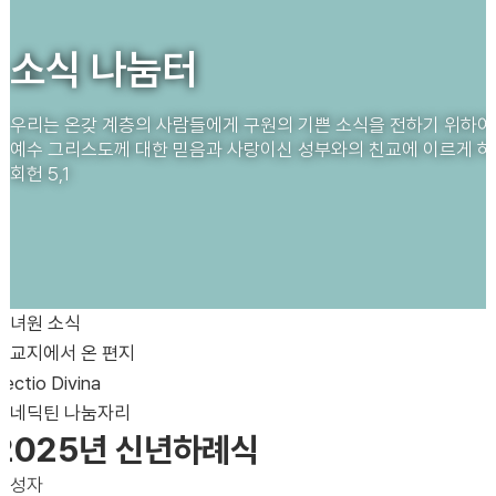
소식 나눔터
우리는 온갖 계층의 사람들에게 구원의 기쁜 소식을 전하기 위하
예수 그리스도께 대한 믿음과 사랑이신 성부와의 친교에 이르게 하
회헌 5,1
수녀원 소식
선교지에서 온 편지
Lectio Divina
베네딕틴 나눔자리
2025년 신년하례식
작성자