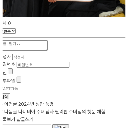
전체
0
작성자
비밀번호
사진
첨부파일
이전글
2024년 성탄 풍경
다음글
나미비아 수녀님과 필리핀 수녀님의 첫눈 체험
목록보기
답글쓰기