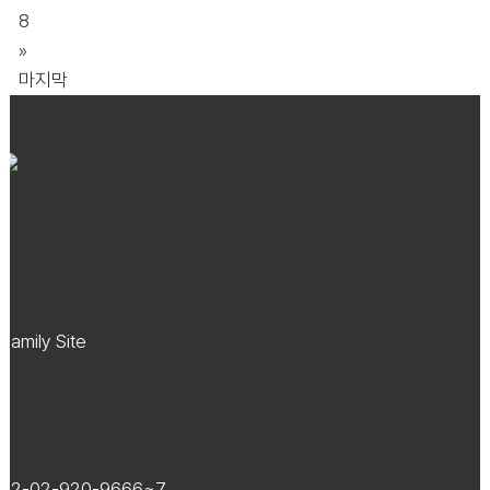
8
»
마지막
Family Site
82-02-920-9666~7