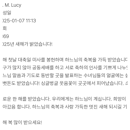
Sr. M. Lucy
작성일
2025-01-07 11:13
조회
1369
2025년 새해가 밝았습니다!
새해 첫날 대축일 미사를 봉헌하며 하느님의 축복을 가득 받았습니다
식구가 많지 않아 공동세배를 하고 서로 축하의 인사를 기쁘게 나누었
하느님 말씀과 기도로 동반할 곳을 발표하는 수녀님들의 얼굴에는 설렘과
세뱃돈도 받았습니다! 싱글벙글 웃음꽃이 곳곳에서 피어났습니다. 
새로운 한 해를 받았습니다. 우리에게는 하느님이 계십니다. 희망이 
나아갔음 합니다. 하느님의 축복과 사랑 가득한 멋진 새해 되시길 기
새해 복 많이 받으세요!