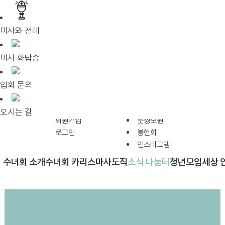
미사와 전례
미사 화답송
입회 문의
로마총원
오시는 길
회원가입
툿찡모원
로그인
봉헌회
인스타그램
수녀회 소개
수녀회 카리스마
사도직
소식 나눔터
청년모임
세상 