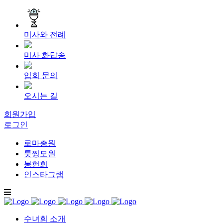
미사와 전례
미사 화답송
입회 문의
오시는 길
회원가입
로그인
로마총원
툿찡모원
봉헌회
인스타그램
수녀회 소개