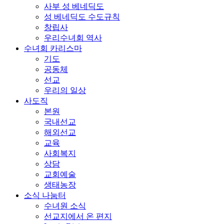
사부 성 베네딕도
성 베네딕도 수도규칙
창립사
우리수녀회 역사
수녀회 카리스마
기도
공동체
선교
우리의 일상
사도직
본원
국내선교
해외선교
교육
사회복지
상담
교회예술
생태농장
소식 나눔터
수녀원 소식
선교지에서 온 편지