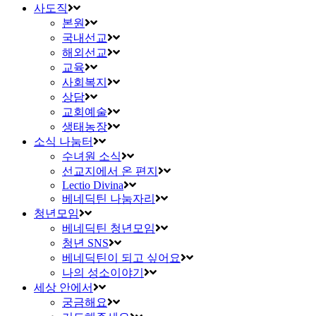
사도직
본원
국내선교
해외선교
교육
사회복지
상담
교회예술
생태농장
소식 나눔터
수녀원 소식
선교지에서 온 편지
Lectio Divina
베네딕틴 나눔자리
청년모임
베네딕틴 청년모임
청년 SNS
베네딕틴이 되고 싶어요
나의 성소이야기
세상 안에서
궁금해요