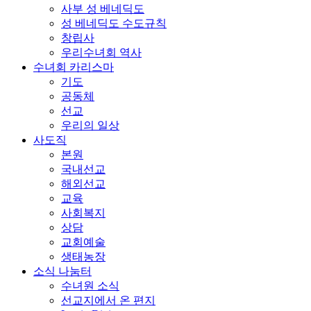
사부 성 베네딕도
성 베네딕도 수도규칙
창립사
우리수녀회 역사
수녀회 카리스마
기도
공동체
선교
우리의 일상
사도직
본원
국내선교
해외선교
교육
사회복지
상담
교회예술
생태농장
소식 나눔터
수녀원 소식
선교지에서 온 편지