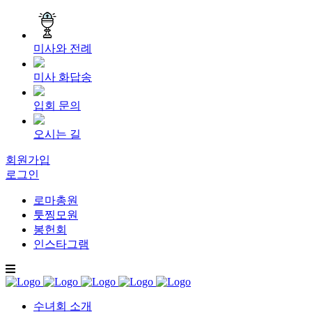
미사와 전례
미사 화답송
입회 문의
오시는 길
회원가입
로그인
로마총원
툿찡모원
봉헌회
인스타그램
수녀회 소개