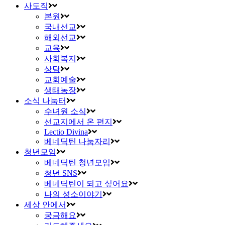
사도직
본원
국내선교
해외선교
교육
사회복지
상담
교회예술
생태농장
소식 나눔터
수녀원 소식
선교지에서 온 편지
Lectio Divina
베네딕틴 나눔자리
청년모임
베네딕틴 청년모임
청년 SNS
베네딕틴이 되고 싶어요
나의 성소이야기
세상 안에서
궁금해요