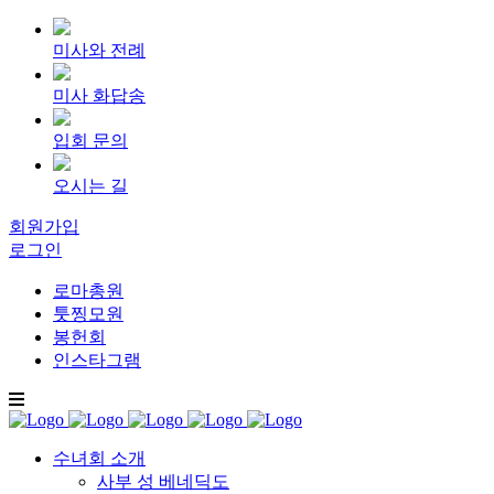
미사와 전례
미사 화답송
입회 문의
오시는 길
회원가입
로그인
로마총원
툿찡모원
봉헌회
인스타그램
수녀회 소개
사부 성 베네딕도