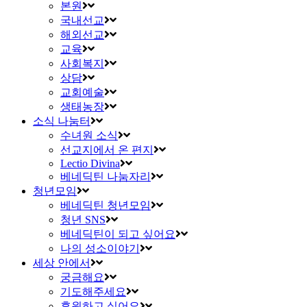
본원
국내선교
해외선교
교육
사회복지
상담
교회예술
생태농장
소식 나눔터
수녀원 소식
선교지에서 온 편지
Lectio Divina
베네딕틴 나눔자리
청년모임
베네딕틴 청년모임
청년 SNS
베네딕틴이 되고 싶어요
나의 성소이야기
세상 안에서
궁금해요
기도해주세요
후원하고 싶어요