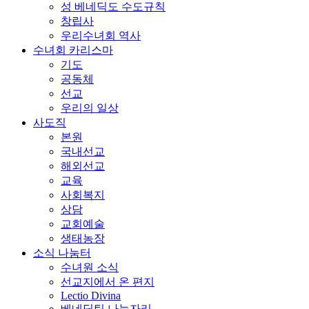
성 베네딕도 수도규칙
창립사
우리수녀회 역사
수녀회 카리스마
기도
공동체
선교
우리의 일상
사도직
본원
국내선교
해외선교
교육
사회복지
상담
교회예술
생태농장
소식 나눔터
수녀원 소식
선교지에서 온 편지
Lectio Divina
베네딕틴 나눔자리