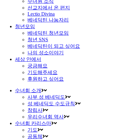
수녀원 소식
선교지에서 온 편지
Lectio Divina
베네딕틴 나눔자리
청년모임
베네딕틴 청년모임
청년 SNS
베네딕틴이 되고 싶어요
나의 성소이야기
세상 안에서
궁금해요
기도해주세요
후원하고 싶어요
수녀회 소개
사부 성 베네딕도
성 베네딕도 수도규칙
창립사
우리수녀회 역사
수녀회 카리스마
기도
공동체