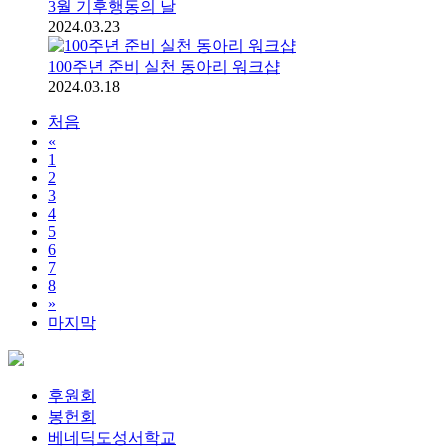
3월 기후행동의 날
2024.03.23
100주년 준비 실천 동아리 워크샵
2024.03.18
처음
«
1
2
3
4
5
6
7
8
»
마지막
후원회
봉헌회
베네딕도성서학교