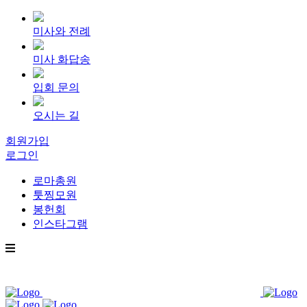
미사와 전례
미사 화답송
입회 문의
오시는 길
회원가입
로그인
로마총원
툿찡모원
봉헌회
인스타그램