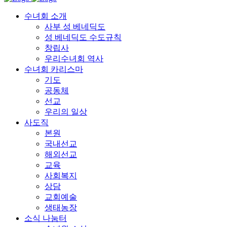
수녀회 소개
사부 성 베네딕도
성 베네딕도 수도규칙
창립사
우리수녀회 역사
수녀회 카리스마
기도
공동체
선교
우리의 일상
사도직
본원
국내선교
해외선교
교육
사회복지
상담
교회예술
생태농장
소식 나눔터