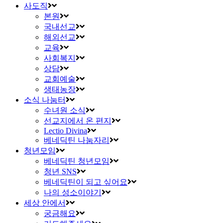
사도직
본원
국내선교
해외선교
교육
사회복지
상담
교회예술
생태농장
소식 나눔터
수녀원 소식
선교지에서 온 편지
Lectio Divina
베네딕틴 나눔자리
청년모임
베네딕틴 청년모임
청년 SNS
베네딕틴이 되고 싶어요
나의 성소이야기
세상 안에서
궁금해요