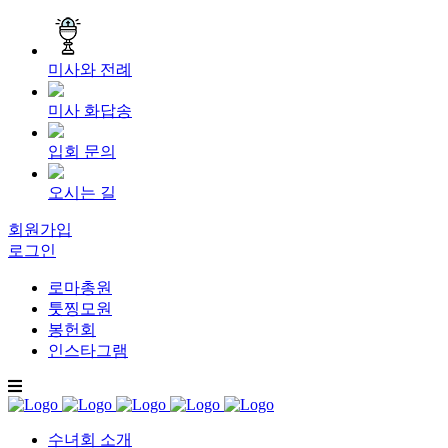
미사와 전례
미사 화답송
입회 문의
오시는 길
회원가입
로그인
로마총원
툿찡모원
봉헌회
인스타그램
수녀회 소개