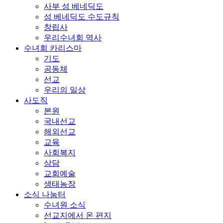
사부 성 베네딕도
성 베네딕도 수도규칙
창립사
우리수녀회 역사
수녀회 카리스마
기도
공동체
선교
우리의 일상
사도직
본원
국내선교
해외선교
교육
사회복지
상담
교회예술
생태농장
소식 나눔터
수녀원 소식
선교지에서 온 편지