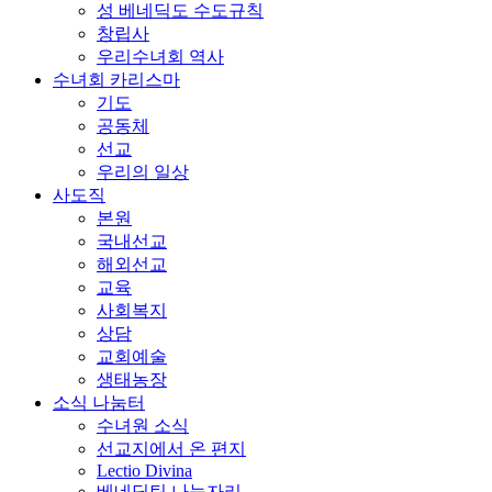
성 베네딕도 수도규칙
창립사
우리수녀회 역사
수녀회 카리스마
기도
공동체
선교
우리의 일상
사도직
본원
국내선교
해외선교
교육
사회복지
상담
교회예술
생태농장
소식 나눔터
수녀원 소식
선교지에서 온 편지
Lectio Divina
베네딕틴 나눔자리