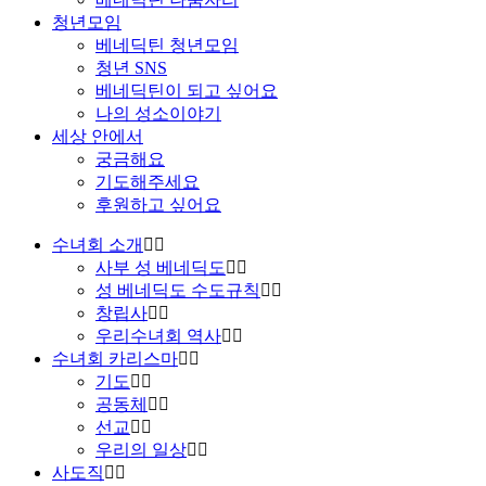
청년모임
베네딕틴 청년모임
청년 SNS
베네딕틴이 되고 싶어요
나의 성소이야기
세상 안에서
궁금해요
기도해주세요
후원하고 싶어요
수녀회 소개
사부 성 베네딕도
성 베네딕도 수도규칙
창립사
우리수녀회 역사
수녀회 카리스마
기도
공동체
선교
우리의 일상
사도직