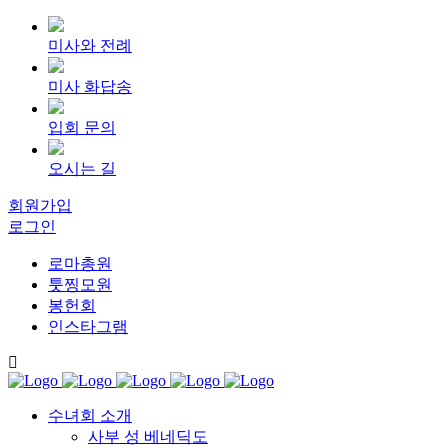
미사와 전례
미사 화답송
입회 문의
오시는 길
회원가입
로그인
로마총원
툿찡모원
봉헌회
인스타그램
수녀회 소개
사부 성 베네딕도