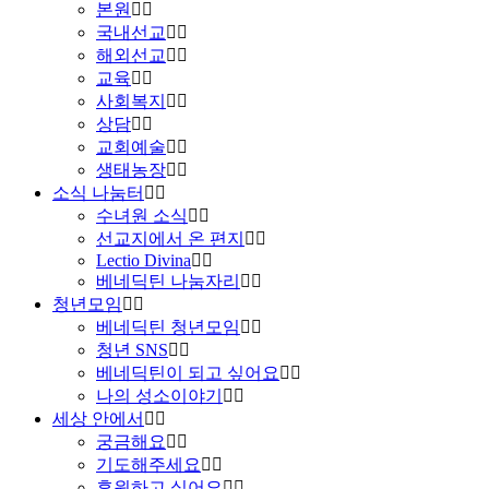
본원
국내선교
해외선교
교육
사회복지
상담
교회예술
생태농장
소식 나눔터
수녀원 소식
선교지에서 온 편지
Lectio Divina
베네딕틴 나눔자리
청년모임
베네딕틴 청년모임
청년 SNS
베네딕틴이 되고 싶어요
나의 성소이야기
세상 안에서
궁금해요
기도해주세요
후원하고 싶어요