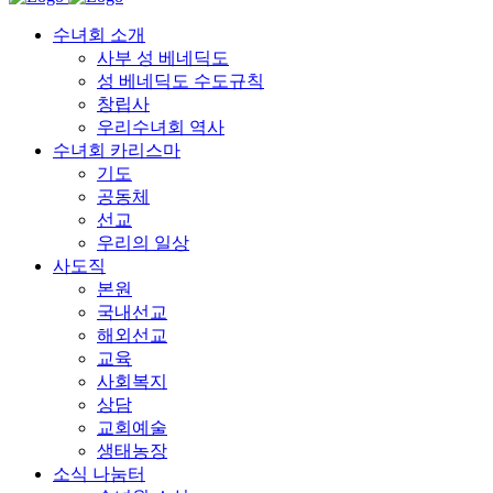
수녀회 소개
사부 성 베네딕도
성 베네딕도 수도규칙
창립사
우리수녀회 역사
수녀회 카리스마
기도
공동체
선교
우리의 일상
사도직
본원
국내선교
해외선교
교육
사회복지
상담
교회예술
생태농장
소식 나눔터