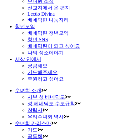
수녀원 소식
선교지에서 온 편지
Lectio Divina
베네딕틴 나눔자리
청년모임
베네딕틴 청년모임
청년 SNS
베네딕틴이 되고 싶어요
나의 성소이야기
세상 안에서
궁금해요
기도해주세요
후원하고 싶어요
수녀회 소개
사부 성 베네딕도
성 베네딕도 수도규칙
창립사
우리수녀회 역사
수녀회 카리스마
기도
공동체