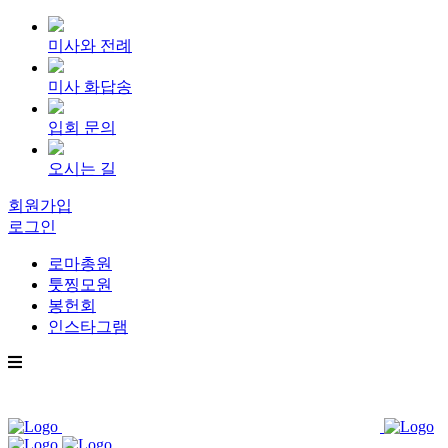
미사와 전례
미사 화답송
입회 문의
오시는 길
회원가입
로그인
로마총원
툿찡모원
봉헌회
인스타그램