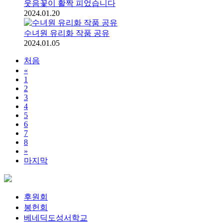
웃음꽃이 활짝 피었습니다
2024.01.20
수녀원 유리화 작품 공유
2024.01.05
처음
«
1
2
3
4
5
6
7
8
»
마지막
후원회
봉헌회
베네딕도성서학교