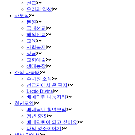
선교
우리의 일상
사도직
본원
국내선교
해외선교
교육
사회복지
상담
교회예술
생태농장
소식 나눔터
수녀원 소식
선교지에서 온 편지
Lectio Divina
베네딕틴 나눔자리
청년모임
베네딕틴 청년모임
청년 SNS
베네딕틴이 되고 싶어요
나의 성소이야기
세상 안에서