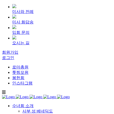
미사와 전례
미사 화답송
입회 문의
오시는 길
회원가입
로그인
로마총원
툿찡모원
봉헌회
인스타그램
수녀회 소개
사부 성 베네딕도