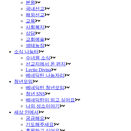
본원
국내선교
해외선교
교육
사회복지
상담
교회예술
생태농장
소식 나눔터
수녀원 소식
선교지에서 온 편지
Lectio Divina
베네딕틴 나눔자리
청년모임
베네딕틴 청년모임
청년 SNS
베네딕틴이 되고 싶어요
나의 성소이야기
세상 안에서
궁금해요
기도해주세요
후원하고 싶어요