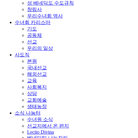
성 베네딕도 수도규칙
창립사
우리수녀회 역사
수녀회 카리스마
기도
공동체
선교
우리의 일상
사도직
본원
국내선교
해외선교
교육
사회복지
상담
교회예술
생태농장
소식 나눔터
수녀원 소식
선교지에서 온 편지
Lectio Divina
베네딕틴 나눔자리