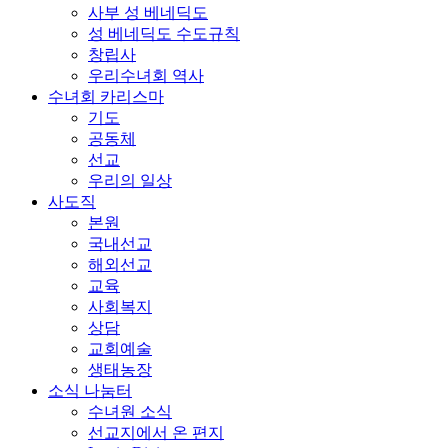
사부 성 베네딕도
성 베네딕도 수도규칙
창립사
우리수녀회 역사
수녀회 카리스마
기도
공동체
선교
우리의 일상
사도직
본원
국내선교
해외선교
교육
사회복지
상담
교회예술
생태농장
소식 나눔터
수녀원 소식
선교지에서 온 편지