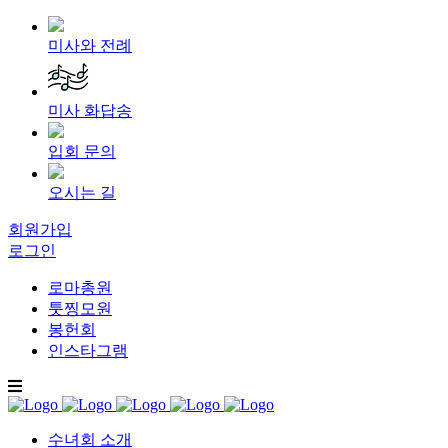
미사와 전례
미사 화답송
입회 문의
오시는 길
회원가입
로그인
로마총원
툿찡모원
봉헌회
인스타그램
수녀회 소개