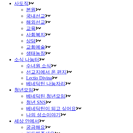
사도직
본원
국내선교
해외선교
교육
사회복지
상담
교회예술
생태농장
소식 나눔터
수녀원 소식
선교지에서 온 편지
Lectio Divina
베네딕틴 나눔자리
청년모임
베네딕틴 청년모임
청년 SNS
베네딕틴이 되고 싶어요
나의 성소이야기
세상 안에서
궁금해요