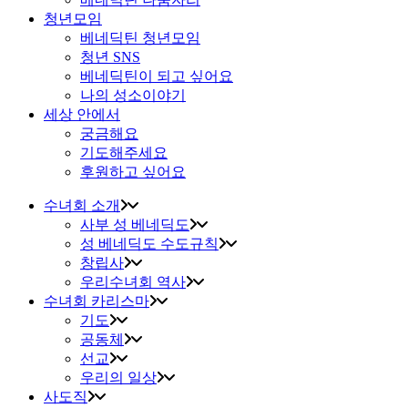
청년모임
베네딕틴 청년모임
청년 SNS
베네딕틴이 되고 싶어요
나의 성소이야기
세상 안에서
궁금해요
기도해주세요
후원하고 싶어요
수녀회 소개
사부 성 베네딕도
성 베네딕도 수도규칙
창립사
우리수녀회 역사
수녀회 카리스마
기도
공동체
선교
우리의 일상
사도직