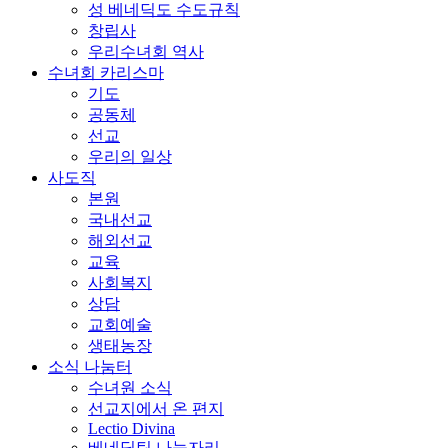
성 베네딕도 수도규칙
창립사
우리수녀회 역사
수녀회 카리스마
기도
공동체
선교
우리의 일상
사도직
본원
국내선교
해외선교
교육
사회복지
상담
교회예술
생태농장
소식 나눔터
수녀원 소식
선교지에서 온 편지
Lectio Divina
베네딕틴 나눔자리