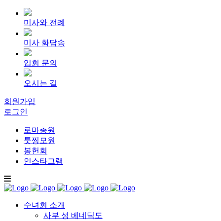
미사와 전례
미사 화답송
입회 문의
오시는 길
회원가입
로그인
로마총원
툿찡모원
봉헌회
인스타그램
수녀회 소개
사부 성 베네딕도