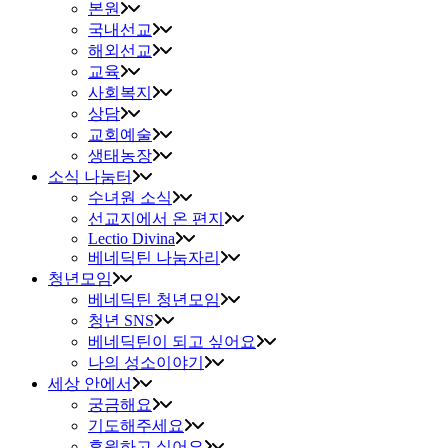
본원
국내선교
해외선교
교육
사회복지
상담
교회예술
생태농장
소식 나눔터
수녀원 소식
선교지에서 온 편지
Lectio Divina
베네딕틴 나눔자리
청년모임
베네딕틴 청년모임
청년 SNS
베네딕틴이 되고 싶어요
나의 성소이야기
세상 안에서
궁금해요
기도해주세요
후원하고 싶어요