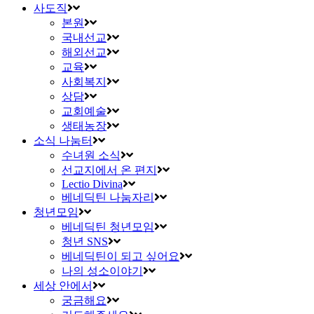
사도직
본원
국내선교
해외선교
교육
사회복지
상담
교회예술
생태농장
소식 나눔터
수녀원 소식
선교지에서 온 편지
Lectio Divina
베네딕틴 나눔자리
청년모임
베네딕틴 청년모임
청년 SNS
베네딕틴이 되고 싶어요
나의 성소이야기
세상 안에서
궁금해요