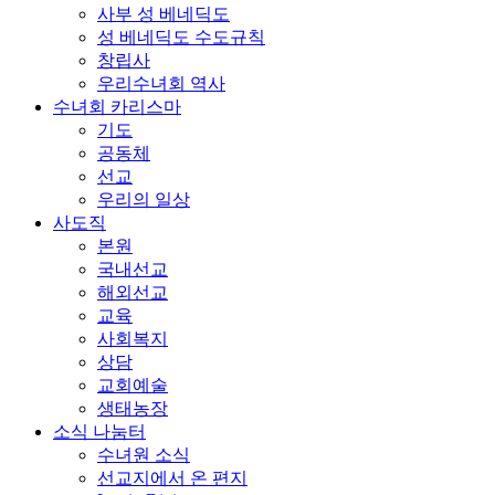
사부 성 베네딕도
성 베네딕도 수도규칙
창립사
우리수녀회 역사
수녀회 카리스마
기도
공동체
선교
우리의 일상
사도직
본원
국내선교
해외선교
교육
사회복지
상담
교회예술
생태농장
소식 나눔터
수녀원 소식
선교지에서 온 편지