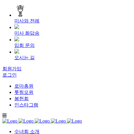
미사와 전례
미사 화답송
입회 문의
오시는 길
회원가입
로그인
로마총원
툿찡모원
봉헌회
인스타그램
수녀회 소개