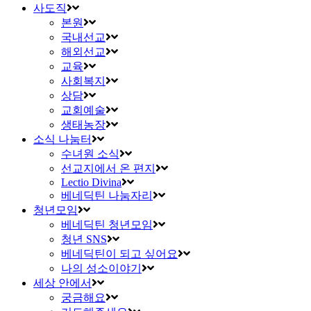
사도직
본원
국내선교
해외선교
교육
사회복지
상담
교회예술
생태농장
소식 나눔터
수녀원 소식
선교지에서 온 편지
Lectio Divina
베네딕틴 나눔자리
청년모임
베네딕틴 청년모임
청년 SNS
베네딕틴이 되고 싶어요
나의 성소이야기
세상 안에서
궁금해요