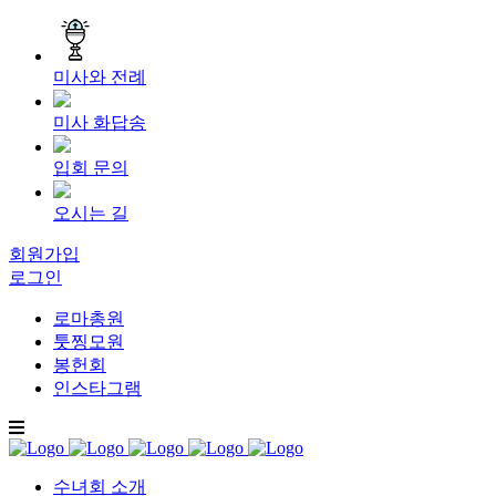
미사와 전례
미사 화답송
입회 문의
오시는 길
회원가입
로그인
로마총원
툿찡모원
봉헌회
인스타그램
수녀회 소개