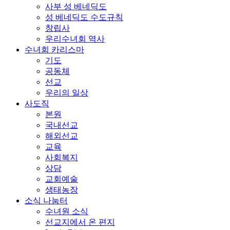
사부 성 베네딕도
성 베네딕도 수도규칙
창립사
우리수녀회 역사
수녀회 카리스마
기도
공동체
선교
우리의 일상
사도직
본원
국내선교
해외선교
교육
사회복지
상담
교회예술
생태농장
소식 나눔터
수녀원 소식
선교지에서 온 편지