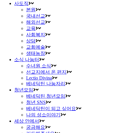
사도직
본원
국내선교
해외선교
교육
사회복지
상담
교회예술
생태농장
소식 나눔터
수녀원 소식
선교지에서 온 편지
Lectio Divina
베네딕틴 나눔자리
청년모임
베네딕틴 청년모임
청년 SNS
베네딕틴이 되고 싶어요
나의 성소이야기
세상 안에서
궁금해요