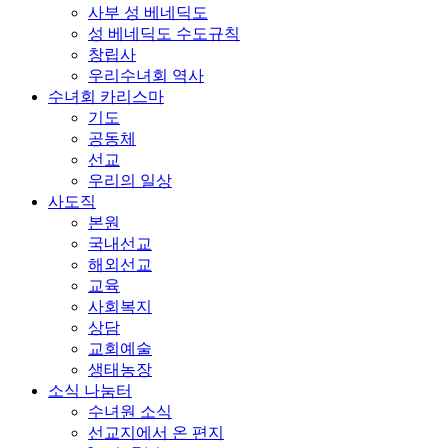
사부 성 베네딕도
성 베네딕도 수도규칙
창립사
우리수녀회 역사
수녀회 카리스마
기도
공동체
선교
우리의 일상
사도직
본원
국내선교
해외선교
교육
사회복지
상담
교회예술
생태농장
소식 나눔터
수녀원 소식
선교지에서 온 편지