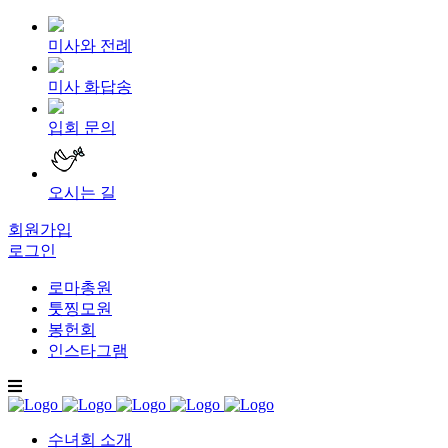
미사와 전례
미사 화답송
입회 문의
오시는 길
회원가입
로그인
로마총원
툿찡모원
봉헌회
인스타그램
수녀회 소개