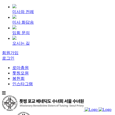
미사와 전례
미사 화답송
입회 문의
오시는 길
회원가입
로그인
로마총원
툿찡모원
봉헌회
인스타그램