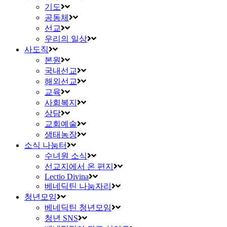
기도
공동체
선교
우리의 일상
사도직
본원
국내선교
해외선교
교육
사회복지
상담
교회예술
생태농장
소식 나눔터
수녀원 소식
선교지에서 온 편지
Lectio Divina
베네딕틴 나눔자리
청년모임
베네딕틴 청년모임
청년 SNS