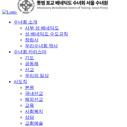
수녀회 소개
사부 성 베네딕도
성 베네딕도 수도규칙
창립사
우리수녀회 역사
수녀회 카리스마
기도
공동체
선교
우리의 일상
사도직
본원
국내선교
해외선교
교육
사회복지
상담
교회예술