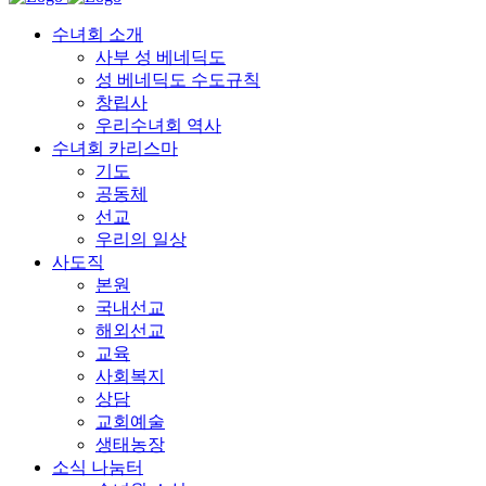
수녀회 소개
사부 성 베네딕도
성 베네딕도 수도규칙
창립사
우리수녀회 역사
수녀회 카리스마
기도
공동체
선교
우리의 일상
사도직
본원
국내선교
해외선교
교육
사회복지
상담
교회예술
생태농장
소식 나눔터