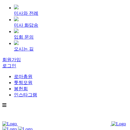
미사와 전례
미사 화답송
입회 문의
오시는 길
회원가입
로그인
로마총원
툿찡모원
봉헌회
인스타그램