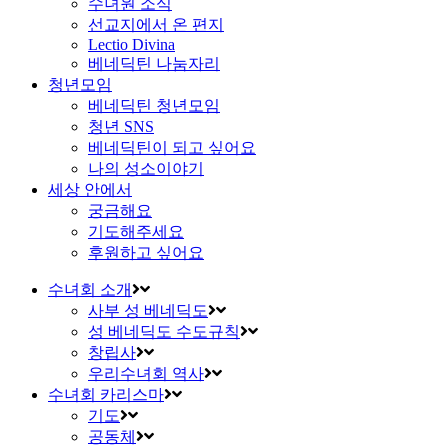
수녀원 소식
선교지에서 온 편지
Lectio Divina
베네딕틴 나눔자리
청년모임
베네딕틴 청년모임
청년 SNS
베네딕틴이 되고 싶어요
나의 성소이야기
세상 안에서
궁금해요
기도해주세요
후원하고 싶어요
수녀회 소개
사부 성 베네딕도
성 베네딕도 수도규칙
창립사
우리수녀회 역사
수녀회 카리스마
기도
공동체