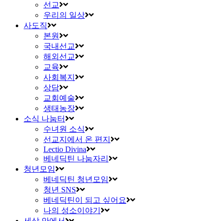
선교
우리의 일상
사도직
본원
국내선교
해외선교
교육
사회복지
상담
교회예술
생태농장
소식 나눔터
수녀원 소식
선교지에서 온 편지
Lectio Divina
베네딕틴 나눔자리
청년모임
베네딕틴 청년모임
청년 SNS
베네딕틴이 되고 싶어요
나의 성소이야기
세상 안에서