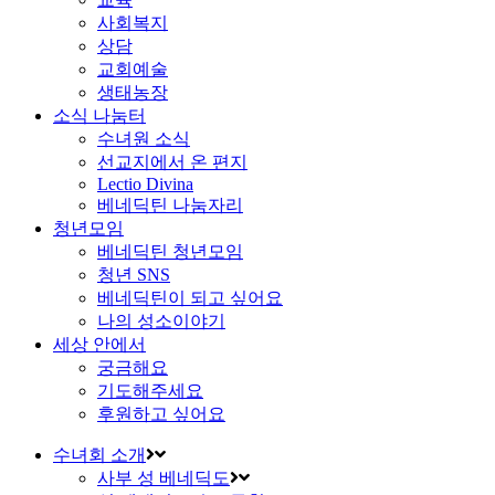
사회복지
상담
교회예술
생태농장
소식 나눔터
수녀원 소식
선교지에서 온 편지
Lectio Divina
베네딕틴 나눔자리
청년모임
베네딕틴 청년모임
청년 SNS
베네딕틴이 되고 싶어요
나의 성소이야기
세상 안에서
궁금해요
기도해주세요
후원하고 싶어요
수녀회 소개
사부 성 베네딕도