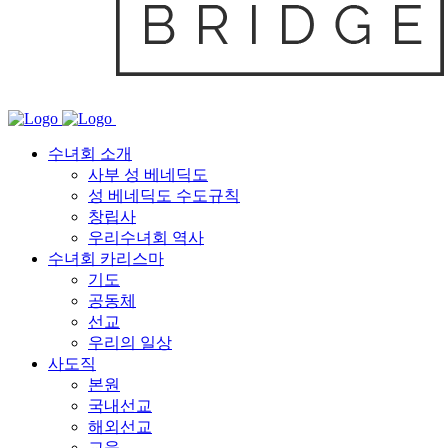
수녀회 소개
사부 성 베네딕도
성 베네딕도 수도규칙
창립사
우리수녀회 역사
수녀회 카리스마
기도
공동체
선교
우리의 일상
사도직
본원
국내선교
해외선교
교육