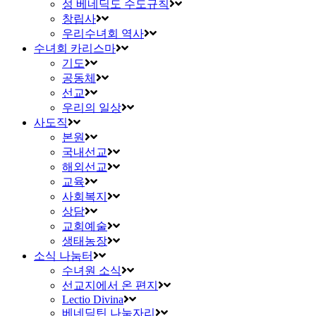
성 베네딕도 수도규칙
창립사
우리수녀회 역사
수녀회 카리스마
기도
공동체
선교
우리의 일상
사도직
본원
국내선교
해외선교
교육
사회복지
상담
교회예술
생태농장
소식 나눔터
수녀원 소식
선교지에서 온 편지
Lectio Divina
베네딕틴 나눔자리