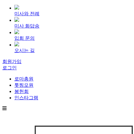
미사와 전례
미사 화답송
입회 문의
오시는 길
회원가입
로그인
로마총원
툿찡모원
봉헌회
인스타그램