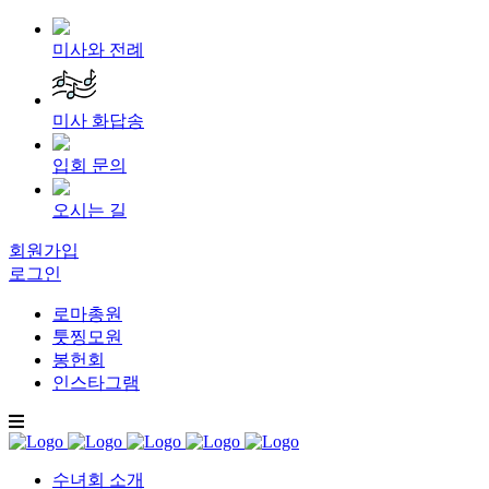
미사와 전례
미사 화답송
입회 문의
오시는 길
회원가입
로그인
로마총원
툿찡모원
봉헌회
인스타그램
수녀회 소개