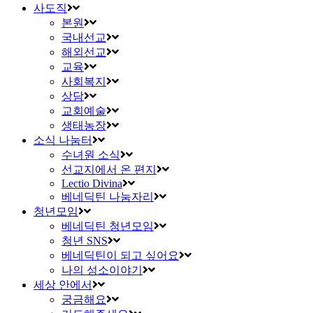
사도직
본원
국내선교
해외선교
교육
사회복지
상담
교회예술
생태농장
소식 나눔터
수녀원 소식
선교지에서 온 편지
Lectio Divina
베네딕틴 나눔자리
청년모임
베네딕틴 청년모임
청년 SNS
베네딕틴이 되고 싶어요
나의 성소이야기
세상 안에서
궁금해요