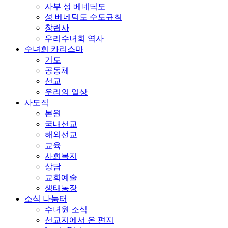
사부 성 베네딕도
성 베네딕도 수도규칙
창립사
우리수녀회 역사
수녀회 카리스마
기도
공동체
선교
우리의 일상
사도직
본원
국내선교
해외선교
교육
사회복지
상담
교회예술
생태농장
소식 나눔터
수녀원 소식
선교지에서 온 편지