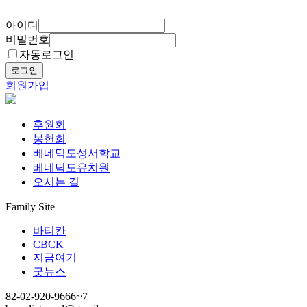
아이디
비밀번호
자동로그인
로그인
회원가입
후원회
봉헌회
베네딕도성서학교
베네딕도유치원
오시는 길
Family Site
바티칸
CBCK
지금여기
굿뉴스
82-02-920-9666~7