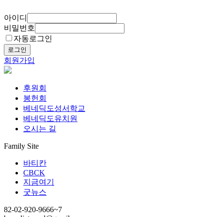
아이디
비밀번호
자동로그인
로그인
회원가입
후원회
봉헌회
베네딕도성서학교
베네딕도유치원
오시는 길
Family Site
바티칸
CBCK
지금여기
굿뉴스
82-02-920-9666~7