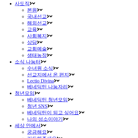
사도직
본원
국내선교
해외선교
교육
사회복지
상담
교회예술
생태농장
소식 나눔터
수녀원 소식
선교지에서 온 편지
Lectio Divina
베네딕틴 나눔자리
청년모임
베네딕틴 청년모임
청년 SNS
베네딕틴이 되고 싶어요
나의 성소이야기
세상 안에서
궁금해요