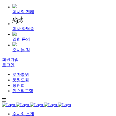
미사와 전례
미사 화답송
입회 문의
오시는 길
회원가입
로그인
로마총원
툿찡모원
봉헌회
인스타그램
수녀회 소개