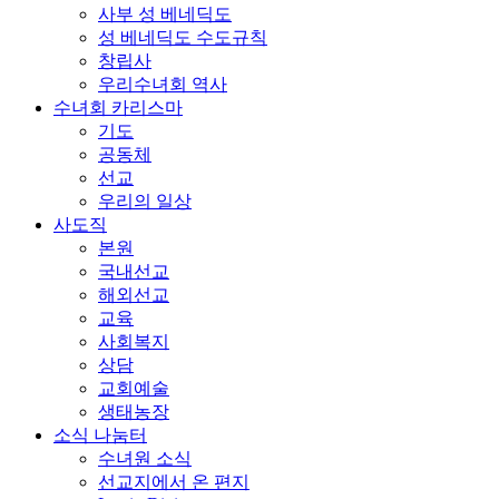
사부 성 베네딕도
성 베네딕도 수도규칙
창립사
우리수녀회 역사
수녀회 카리스마
기도
공동체
선교
우리의 일상
사도직
본원
국내선교
해외선교
교육
사회복지
상담
교회예술
생태농장
소식 나눔터
수녀원 소식
선교지에서 온 편지