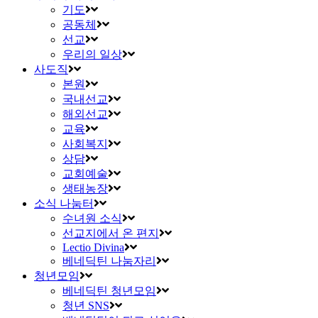
기도
공동체
선교
우리의 일상
사도직
본원
국내선교
해외선교
교육
사회복지
상담
교회예술
생태농장
소식 나눔터
수녀원 소식
선교지에서 온 편지
Lectio Divina
베네딕틴 나눔자리
청년모임
베네딕틴 청년모임
청년 SNS