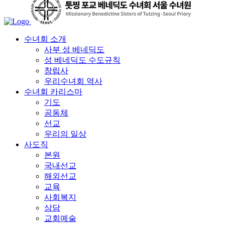
수녀회 소개
사부 성 베네딕도
성 베네딕도 수도규칙
창립사
우리수녀회 역사
수녀회 카리스마
기도
공동체
선교
우리의 일상
사도직
본원
국내선교
해외선교
교육
사회복지
상담
교회예술