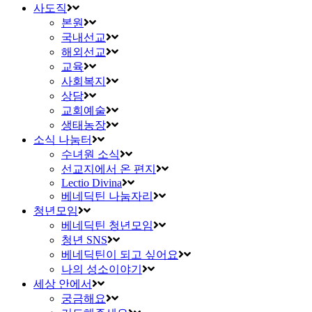
사도직
본원
국내선교
해외선교
교육
사회복지
상담
교회예술
생태농장
소식 나눔터
수녀원 소식
선교지에서 온 편지
Lectio Divina
베네딕틴 나눔자리
청년모임
베네딕틴 청년모임
청년 SNS
베네딕틴이 되고 싶어요
나의 성소이야기
세상 안에서
궁금해요