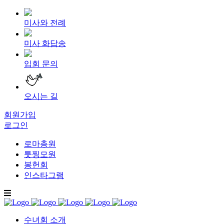
미사와 전례
미사 화답송
입회 문의
오시는 길
회원가입
로그인
로마총원
툿찡모원
봉헌회
인스타그램
수녀회 소개