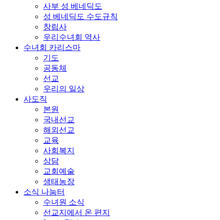
사부 성 베네딕도
성 베네딕도 수도규칙
창립사
우리수녀회 역사
수녀회 카리스마
기도
공동체
선교
우리의 일상
사도직
본원
국내선교
해외선교
교육
사회복지
상담
교회예술
생태농장
소식 나눔터
수녀원 소식
선교지에서 온 편지