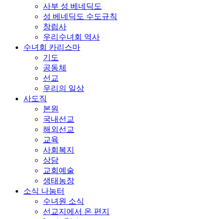
사부 성 베네딕도
성 베네딕도 수도규칙
창립사
우리수녀회 역사
수녀회 카리스마
기도
공동체
선교
우리의 일상
사도직
본원
국내선교
해외선교
교육
사회복지
상담
교회예술
생태농장
소식 나눔터
수녀원 소식
선교지에서 온 편지