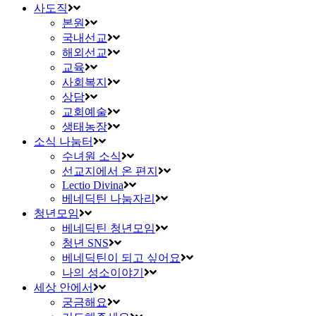
사도직
본원
국내선교
해외선교
교육
사회복지
상담
교회예술
생태농장
소식 나눔터
수녀원 소식
선교지에서 온 편지
Lectio Divina
베네딕틴 나눔자리
청년모임
베네딕틴 청년모임
청년 SNS
베네딕틴이 되고 싶어요
나의 성소이야기
세상 안에서
궁금해요