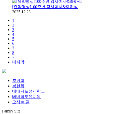
[요약영상]100주년 감사미사&축하식
2025.12.23
1
2
3
4
5
6
7
8
»
마지막
후원회
봉헌회
베네딕도성서학교
베네딕도유치원
오시는 길
Family Site