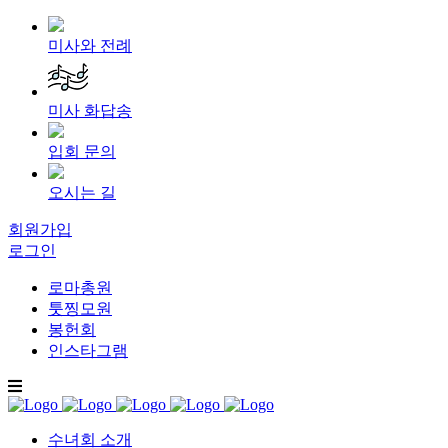
미사와 전례
미사 화답송
입회 문의
오시는 길
회원가입
로그인
로마총원
툿찡모원
봉헌회
인스타그램
수녀회 소개