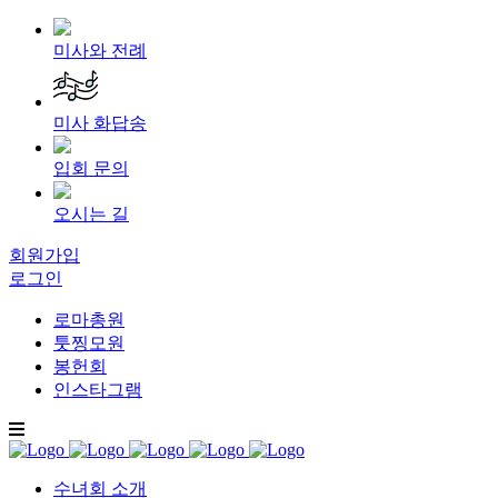
미사와 전례
미사 화답송
입회 문의
오시는 길
회원가입
로그인
로마총원
툿찡모원
봉헌회
인스타그램
수녀회 소개