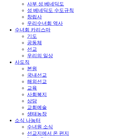
사부 성 베네딕도
성 베네딕도 수도규칙
창립사
우리수녀회 역사
수녀회 카리스마
기도
공동체
선교
우리의 일상
사도직
본원
국내선교
해외선교
교육
사회복지
상담
교회예술
생태농장
소식 나눔터
수녀원 소식
선교지에서 온 편지