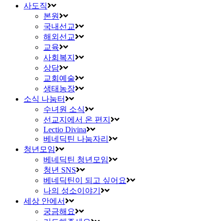
사도직
본원
국내선교
해외선교
교육
사회복지
상담
교회예술
생태농장
소식 나눔터
수녀원 소식
선교지에서 온 편지
Lectio Divina
베네딕틴 나눔자리
청년모임
베네딕틴 청년모임
청년 SNS
베네딕틴이 되고 싶어요
나의 성소이야기
세상 안에서
궁금해요