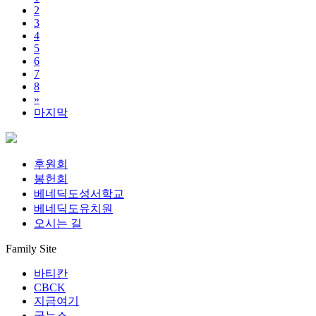
2
3
4
5
6
7
8
»
마지막
후원회
봉헌회
베네딕도성서학교
베네딕도유치원
오시는 길
Family Site
바티칸
CBCK
지금여기
굿뉴스