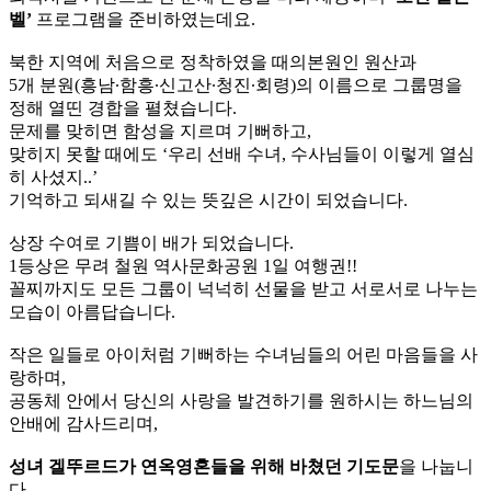
벨’
프로그램을 준비하였는데요.
북한 지역에 처음으로 정착하였을 때의본원인 원산과
5개 분원(흥남∙함흥∙신고산∙청진∙회령)의 이름으로 그룹명을
정해 열띤 경합을 펼쳤습니다.
문제를 맞히면 함성을 지르며 기뻐하고,
맞히지 못할 때에도 ‘우리 선배 수녀, 수사님들이 이렇게 열심
히 사셨지..’
기억하고 되새길 수 있는 뜻깊은 시간이 되었습니다.
상장 수여로 기쁨이 배가 되었습니다.
1등상은 무려 철원 역사문화공원 1일 여행권!!
꼴찌까지도 모든 그룹이 넉넉히 선물을 받고 서로서로 나누는
모습이 아름답습니다.
작은 일들로 아이처럼 기뻐하는 수녀님들의 어린 마음들을 사
랑하며,
공동체 안에서 당신의 사랑을 발견하기를 원하시는 하느님의
안배에 감사드리며,
성녀 겔뚜르드가 연옥영혼들을 위해 바쳤던 기도문
을 나눕니
다.