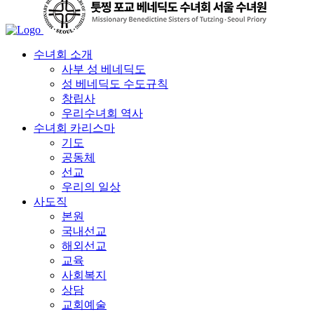
수녀회 소개
사부 성 베네딕도
성 베네딕도 수도규칙
창립사
우리수녀회 역사
수녀회 카리스마
기도
공동체
선교
우리의 일상
사도직
본원
국내선교
해외선교
교육
사회복지
상담
교회예술