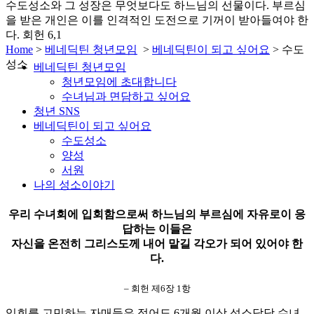
수도성소와 그 성장은 무엇보다도 하느님의 선물이다.
부르심
을 받은 개인은 이를 인격적인 도전으로 기꺼이 받아들여야 한
다.
회헌 6,1
Home
>
베네딕틴 청년모임
>
베네딕틴이 되고 싶어요
>
수도
성소
베네딕틴 청년모임
청년모임에 초대합니다
수녀님과 면담하고 싶어요
청년 SNS
베네딕틴이 되고 싶어요
수도성소
양성
서원
나의 성소이야기
우리 수녀회에 입회함으로써 하느님의 부르심에 자유로이 응
답하는 이들은
자신을 온전히 그리스도께 내어 맡길 각오가 되어 있어야 한
다.
– 회헌 제6장 1항
입회를 고민하는 자매들은 적어도 6개월 이상 성소담당 수녀