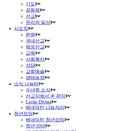
기도
공동체
선교
우리의 일상
사도직
본원
국내선교
해외선교
교육
사회복지
상담
교회예술
생태농장
소식 나눔터
수녀원 소식
선교지에서 온 편지
Lectio Divina
베네딕틴 나눔자리
청년모임
베네딕틴 청년모임
청년 SNS