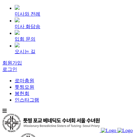
미사와 전례
미사 화답송
입회 문의
오시는 길
회원가입
로그인
로마총원
툿찡모원
봉헌회
인스타그램