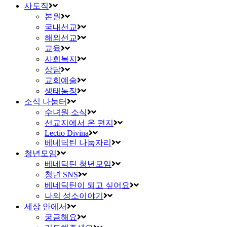
사도직
본원
국내선교
해외선교
교육
사회복지
상담
교회예술
생태농장
소식 나눔터
수녀원 소식
선교지에서 온 편지
Lectio Divina
베네딕틴 나눔자리
청년모임
베네딕틴 청년모임
청년 SNS
베네딕틴이 되고 싶어요
나의 성소이야기
세상 안에서
궁금해요