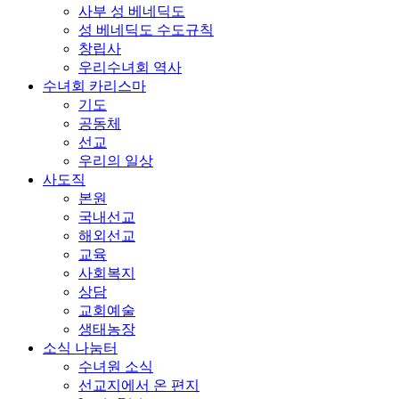
사부 성 베네딕도
성 베네딕도 수도규칙
창립사
우리수녀회 역사
수녀회 카리스마
기도
공동체
선교
우리의 일상
사도직
본원
국내선교
해외선교
교육
사회복지
상담
교회예술
생태농장
소식 나눔터
수녀원 소식
선교지에서 온 편지