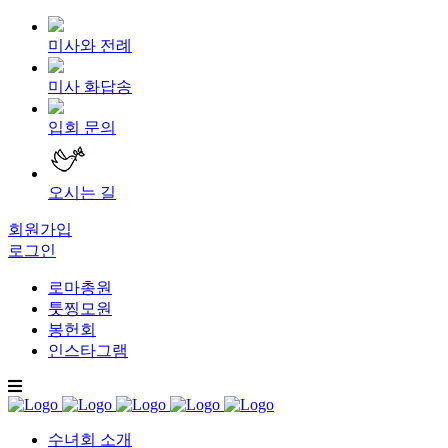
미사와 전례
미사 화답송
입회 문의
오시는 길
회원가입
로그인
로마총원
툿찡모원
봉헌회
인스타그램
수녀회 소개