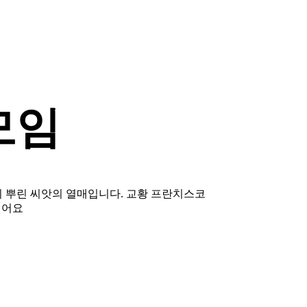
모임
 뿌린 씨앗의 열매입니다.
교황 프란치스코
싶어요