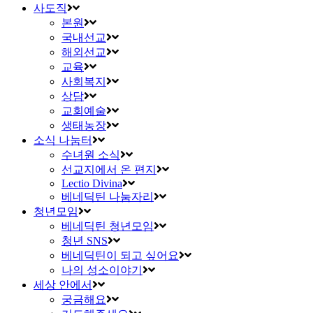
사도직
본원
국내선교
해외선교
교육
사회복지
상담
교회예술
생태농장
소식 나눔터
수녀원 소식
선교지에서 온 편지
Lectio Divina
베네딕틴 나눔자리
청년모임
베네딕틴 청년모임
청년 SNS
베네딕틴이 되고 싶어요
나의 성소이야기
세상 안에서
궁금해요