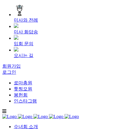
미사와 전례
미사 화답송
입회 문의
오시는 길
회원가입
로그인
로마총원
툿찡모원
봉헌회
인스타그램
수녀회 소개