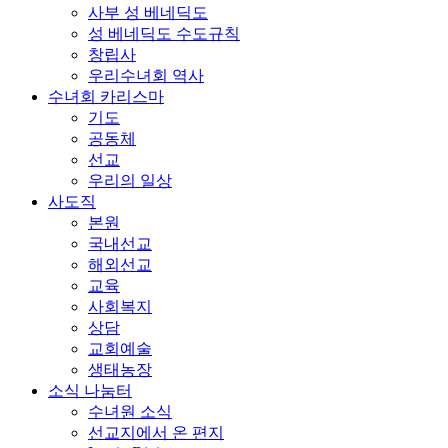
사부 성 베네딕도
성 베네딕도 수도규칙
창립사
우리수녀회 역사
수녀회 카리스마
기도
공동체
선교
우리의 일상
사도직
본원
국내선교
해외선교
교육
사회복지
상담
교회예술
생태농장
소식 나눔터
수녀원 소식
선교지에서 온 편지